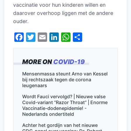
vaccinatie voor hun kinderen willen en
daarover overhoop liggen met de andere
ouder.
F
T
E
Li
W
D
a
w
m
n
h
el
c
itt
ai
k
at
e
MORE ON
COVID-19
e
er
l
e
s
n
b
dI
A
Mensenmassa steunt Arno van Kessel
bij rechtszaak tegen de corona
o
n
p
leugenaars
o
p
Wordt Fauci vervolgd? | Nieuwe valse
k
Covid-variant “Razor Throat” | Enorme
Vaccinatie-dodenepidemie! -
Nederlands ondertiteld
Achter het gordijn van het nieuwe
CDC-panel over vaccins: Dr. Robert