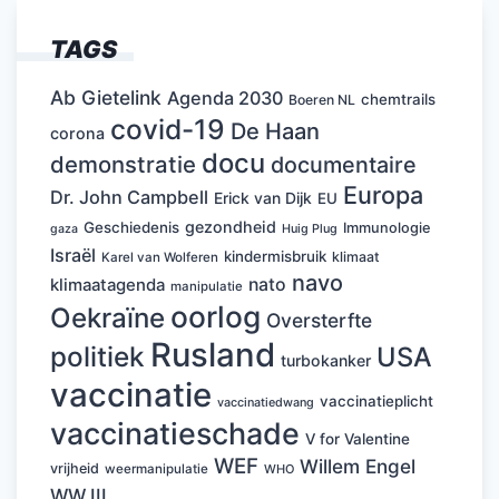
TAGS
Ab Gietelink
Agenda 2030
chemtrails
Boeren NL
covid-19
De Haan
corona
docu
demonstratie
documentaire
Europa
Dr. John Campbell
Erick van Dijk
EU
gezondheid
Geschiedenis
Immunologie
Huig Plug
gaza
Israël
kindermisbruik
klimaat
Karel van Wolferen
navo
nato
klimaatagenda
manipulatie
oorlog
Oekraïne
Oversterfte
Rusland
politiek
USA
turbokanker
vaccinatie
vaccinatieplicht
vaccinatiedwang
vaccinatieschade
V for Valentine
WEF
Willem Engel
vrijheid
weermanipulatie
WHO
WW III