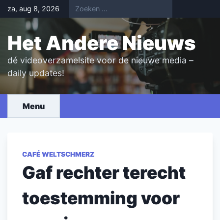
Skip
za, aug 8, 2026
to
content
Het Andere Nieuws
dé videoverzamelsite voor de nieuwe media –
daily updates!
Menu
CAFÉ WELTSCHMERZ
Gaf rechter terecht
toestemming voor