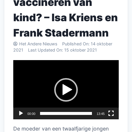
vaccineren van
kind? – Isa Kriens en
Frank Stadermann
Het Andere Nieuws
Published On:
14 oktober
2021
Last Updated On:
15 oktober 2021
Videospeler
00:00
13:45
De moeder van een twaalfjarige jongen