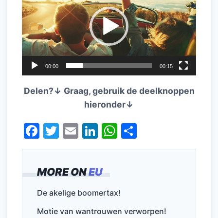
00:00
00:15
Delen?↓ Graag, gebruik de deelknoppen
hieronder↓
F
T
E
Li
W
D
a
w
m
n
h
el
c
itt
ai
k
at
e
MORE ON
EU
e
er
l
e
s
n
b
dI
A
De akelige boomertax!
o
n
p
Motie van wantrouwen verworpen!