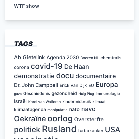
WTF show
TAGS
Ab Gietelink
Agenda 2030
chemtrails
Boeren NL
covid-19
De Haan
corona
docu
demonstratie
documentaire
Europa
Dr. John Campbell
Erick van Dijk
EU
gezondheid
Geschiedenis
Immunologie
Huig Plug
gaza
Israël
kindermisbruik
klimaat
Karel van Wolferen
navo
nato
klimaatagenda
manipulatie
oorlog
Oekraïne
Oversterfte
Rusland
politiek
USA
turbokanker