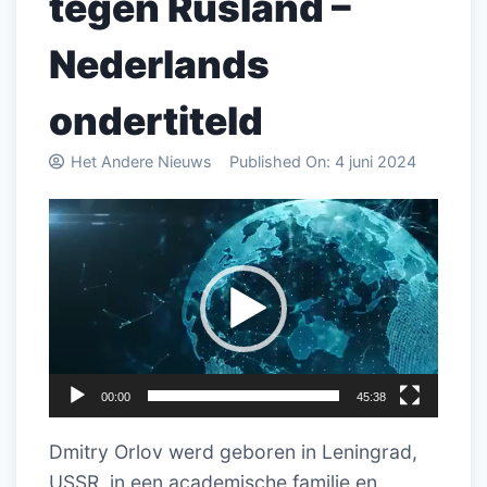
tegen Rusland –
Nederlands
ondertiteld
Het Andere Nieuws
Published On:
4 juni 2024
Videospeler
00:00
45:38
Dmitry Orlov werd geboren in Leningrad,
USSR, in een academische familie en