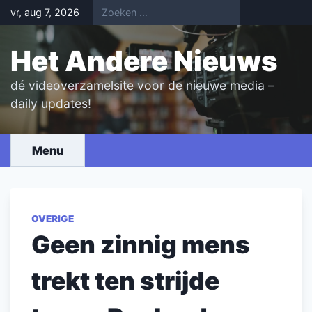
Skip
vr, aug 7, 2026
to
content
Het Andere Nieuws
dé videoverzamelsite voor de nieuwe media –
daily updates!
Menu
OVERIGE
Geen zinnig mens
trekt ten strijde