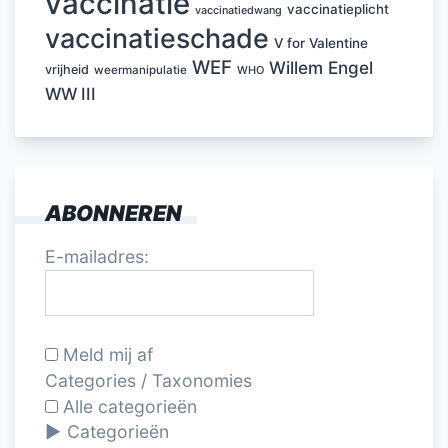
vaccinatie
vaccinatieplicht
vaccinatiedwang
vaccinatieschade
V for Valentine
WEF
Willem Engel
vrijheid
weermanipulatie
WHO
WW III
ABONNEREN
E-mailadres:
Meld mij af
Categories / Taxonomies
Alle categorieën
Categorieën