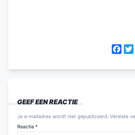
F
a
c
e
b
o
GEEF EEN REACTIE
o
k
Je e-mailadres wordt niet gepubliceerd.
Vereiste v
Reactie
*