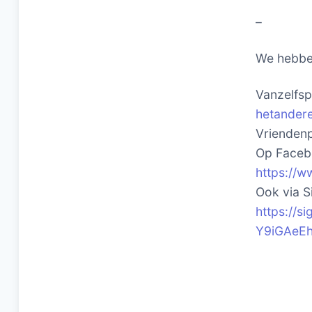
–
We hebbe
Vanzelfspr
hetandere
Vriendenp
Op Facebo
https://w
Ook via Si
https://
Y9iGAeE