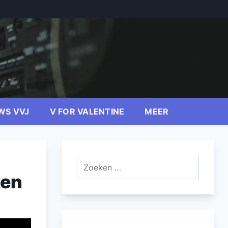
WS VVJ
V FOR VALENTINE
MEER
Zoeken
naar:
ken