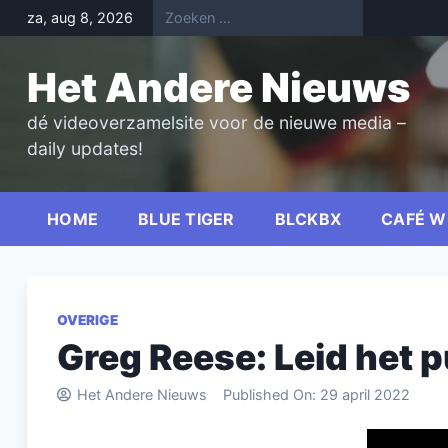
Skip
za, aug 8, 2026
to
content
Het Andere Nieuws
dé videoverzamelsite voor de nieuwe media –
daily updates!
HOME
BLUE TIGER
BLCKBX
CAFÉ W
OVERIGE
Greg Reese: Leid het p
Het Andere Nieuws
Published On:
29 april 2022
Videospel