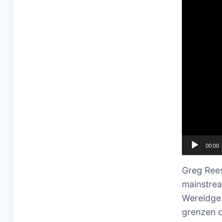
00:00
Greg Rees
mainstrea
Wereldgez
grenzen 