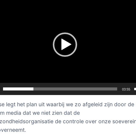
03:55
e legt het plan uit waarbij we zo afgeleid zijn door de
m media dat we niet zien dat de
ondheidsorganisatie de controle over onze soeverei
overneemt.