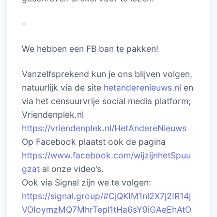
–
We hebben een FB ban te pakken!
Vanzelfsprekend kun je ons blijven volgen,
natuurlijk via de site
hetanderenieuws.nl
en
via het censuurvrije social media platform;
Vriendenplek.nl
https://vriendenplek.nl/HetAndereNieuws
Op Facebook plaatst ook de pagina
https://www.facebook.com/wijzijnhetSpuu
gzat
al onze video’s.
Ook via Signal zijn we te volgen:
https://signal.group/#CjQKIM1nl2X7j2IR14j
VOIoymzMQ7MhrTepl1tHa6sY9iGAeEhAtO