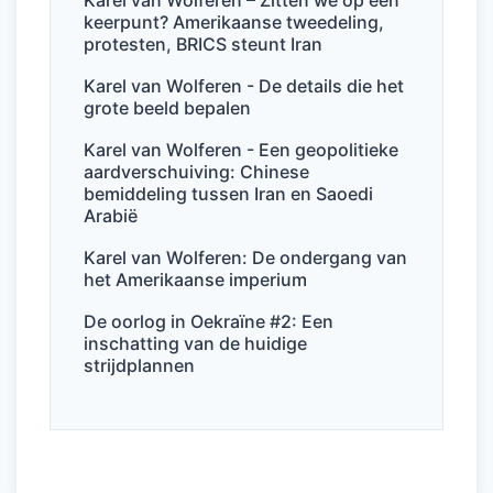
o
n
p
Karel van Wolferen – Zitten we op een
keerpunt? Amerikaanse tweedeling,
o
p
protesten, BRICS steunt Iran
k
Karel van Wolferen - De details die het
grote beeld bepalen
Karel van Wolferen - Een geopolitieke
aardverschuiving: Chinese
bemiddeling tussen Iran en Saoedi
Arabië
Karel van Wolferen: De ondergang van
het Amerikaanse imperium
De oorlog in Oekraïne #2: Een
inschatting van de huidige
strijdplannen