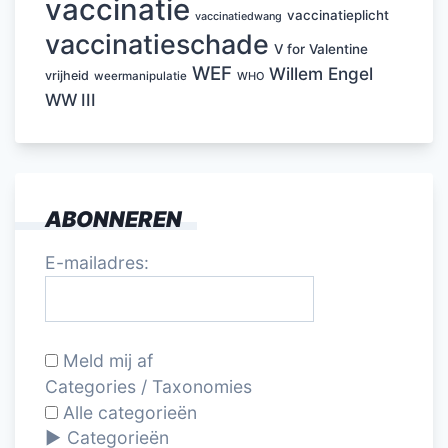
vaccinatie
vaccinatieplicht
vaccinatiedwang
vaccinatieschade
V for Valentine
WEF
Willem Engel
vrijheid
weermanipulatie
WHO
WW III
ABONNEREN
E-mailadres:
Meld mij af
Categories / Taxonomies
Alle categorieën
Categorieën