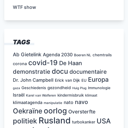
WTF show
TAGS
Ab Gietelink
Agenda 2030
chemtrails
Boeren NL
covid-19
De Haan
corona
docu
demonstratie
documentaire
Europa
Dr. John Campbell
Erick van Dijk
EU
gezondheid
Geschiedenis
Immunologie
Huig Plug
gaza
Israël
kindermisbruik
klimaat
Karel van Wolferen
navo
nato
klimaatagenda
manipulatie
oorlog
Oekraïne
Oversterfte
Rusland
politiek
USA
turbokanker