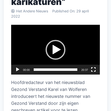
karikaturen”
Het Andere Nieuws
Published On:
29 april
2022
Videospeler
00:00
20:37
Hoofdredacteur van het nieuwsblad
Gezond Verstand Karel van Wolferen
introduceert het nieuwste nummer van
Gezond Verstand door zijn eigen
geschreven artikel voor te lezen.