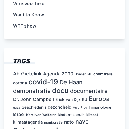
Viruswaarheid
Want to Know
WTF show
TAGS
Ab Gietelink
Agenda 2030
chemtrails
Boeren NL
covid-19
De Haan
corona
docu
demonstratie
documentaire
Europa
Dr. John Campbell
Erick van Dijk
EU
gezondheid
Geschiedenis
Immunologie
Huig Plug
gaza
Israël
kindermisbruik
klimaat
Karel van Wolferen
navo
nato
klimaatagenda
manipulatie