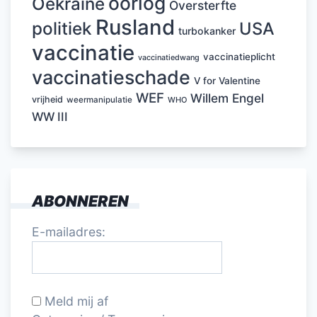
oorlog
Oekraïne
Oversterfte
Rusland
politiek
USA
turbokanker
vaccinatie
vaccinatieplicht
vaccinatiedwang
vaccinatieschade
V for Valentine
WEF
Willem Engel
vrijheid
weermanipulatie
WHO
WW III
ABONNEREN
E-mailadres:
Meld mij af