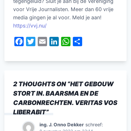
tegengeluid? Sluit je aan bij de Vereniging
voor Vrije Journalisten. Meer dan 60 vrije
media gingen je al voor. Meld je aan!
https://vvj.nu/
F
T
E
Li
W
D
a
w
m
n
h
el
c
itt
ai
k
at
e
e
er
l
e
s
n
b
dI
A
2 THOUGHTS ON “
HET GEBOUW
o
n
p
STORT IN. BAARSMA EN DE
o
p
CARBONRECHTEN. VERITAS VOS
k
LIBERABIT
”
ing. J. Onno Dekker
schreef: