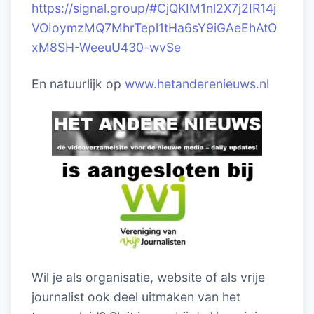
https://signal.group/#CjQKIM1nl2X7j2IR14j
VOIoymzMQ7MhrTepl1tHa6sY9iGAeEhAtO
xM8SH-WeeuU430-wvSe
En natuurlijk op
www.hetanderenieuws.nl
Wil je als organisatie, website of als vrije
journalist ook deel uitmaken van het