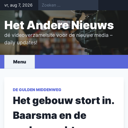
Skip
vr, aug 7, 2026
to
content
Het Andere Nieuws
dé videoverzamelsite voor de nieuwe media –
daily updates!
Menu
DE GULDEN MIDDENWEG
Het gebouw stort in.
Baarsma en de