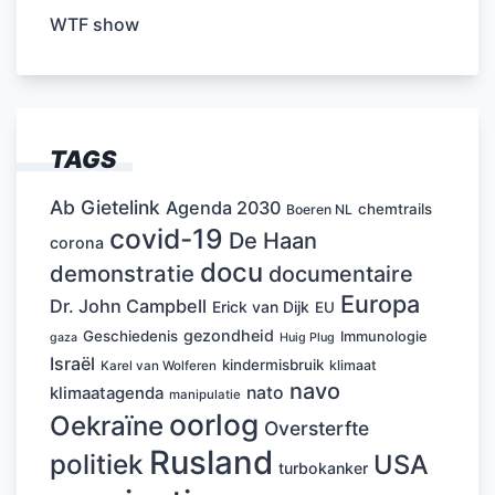
WTF show
TAGS
Ab Gietelink
Agenda 2030
chemtrails
Boeren NL
covid-19
De Haan
corona
docu
demonstratie
documentaire
Europa
Dr. John Campbell
Erick van Dijk
EU
gezondheid
Geschiedenis
Immunologie
Huig Plug
gaza
Israël
kindermisbruik
klimaat
Karel van Wolferen
navo
nato
klimaatagenda
manipulatie
oorlog
Oekraïne
Oversterfte
Rusland
politiek
USA
turbokanker