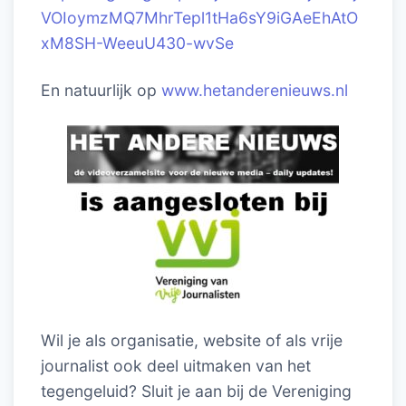
VOIoymzMQ7MhrTepl1tHa6sY9iGAeEhAtO
xM8SH-WeeuU430-wvSe
En natuurlijk op
www.hetanderenieuws.nl
Wil je als organisatie, website of als vrije
journalist ook deel uitmaken van het
tegengeluid? Sluit je aan bij de Vereniging