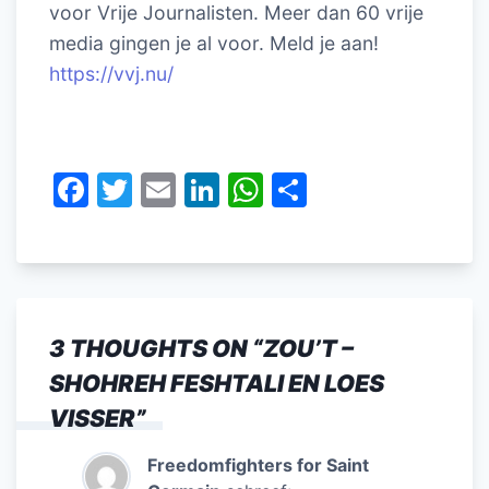
voor Vrije Journalisten. Meer dan 60 vrije
media gingen je al voor. Meld je aan!
https://vvj.nu/
F
T
E
Li
W
D
a
w
m
n
h
el
c
itt
ai
k
at
e
e
er
l
e
s
n
b
dI
A
3 THOUGHTS ON “
ZOU’T –
o
n
p
SHOHREH FESHTALI EN LOES
o
p
VISSER
”
k
Freedomfighters for Saint