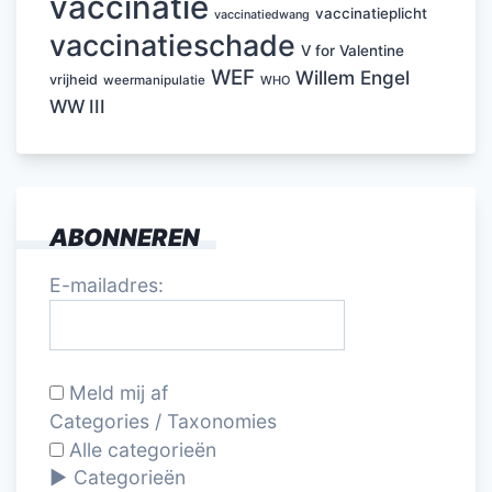
vaccinatie
vaccinatieplicht
vaccinatiedwang
vaccinatieschade
V for Valentine
WEF
Willem Engel
vrijheid
weermanipulatie
WHO
WW III
ABONNEREN
E-mailadres:
Meld mij af
Categories / Taxonomies
Alle categorieën
Categorieën