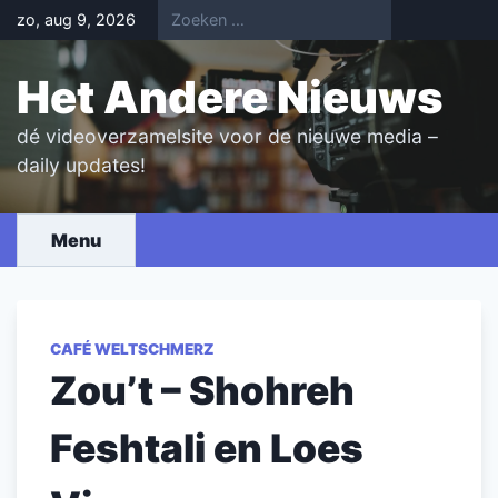
Skip
zo, aug 9, 2026
to
content
Het Andere Nieuws
dé videoverzamelsite voor de nieuwe media –
daily updates!
Menu
CAFÉ WELTSCHMERZ
Zou’t – Shohreh
Feshtali en Loes