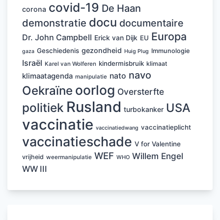
covid-19
De Haan
corona
docu
demonstratie
documentaire
Europa
Dr. John Campbell
Erick van Dijk
EU
gezondheid
Geschiedenis
Immunologie
Huig Plug
gaza
Israël
kindermisbruik
klimaat
Karel van Wolferen
navo
nato
klimaatagenda
manipulatie
oorlog
Oekraïne
Oversterfte
Rusland
politiek
USA
turbokanker
vaccinatie
vaccinatieplicht
vaccinatiedwang
vaccinatieschade
V for Valentine
WEF
Willem Engel
vrijheid
weermanipulatie
WHO
WW III