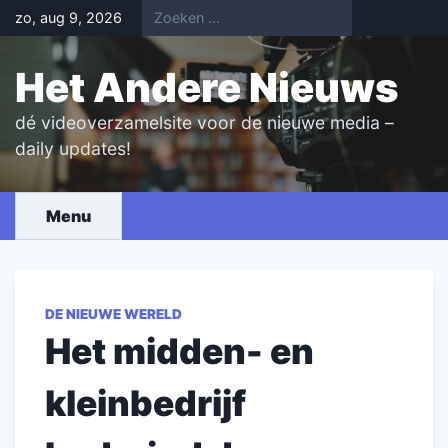
Skip
zo, aug 9, 2026
to
content
Het Andere Nieuws
dé videoverzamelsite voor de nieuwe media –
daily updates!
Menu
DE NIEUWE WERELD
Het midden- en
kleinbedrijf