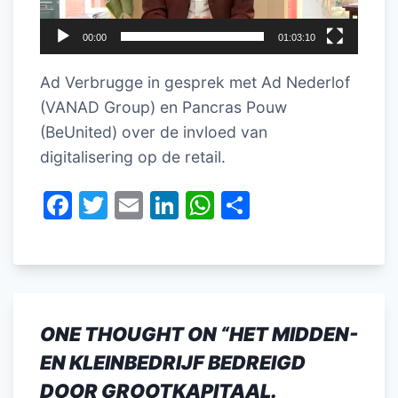
00:00
01:03:10
Ad Verbrugge in gesprek met Ad Nederlof
(VANAD Group) en Pancras Pouw
(BeUnited) over de invloed van
digitalisering op de retail.
F
T
E
Li
W
D
a
w
m
n
h
el
c
itt
ai
k
at
e
e
er
l
e
s
n
b
dI
A
ONE THOUGHT ON “
HET MIDDEN-
o
n
p
EN KLEINBEDRIJF BEDREIGD
o
p
DOOR GROOTKAPITAAL.