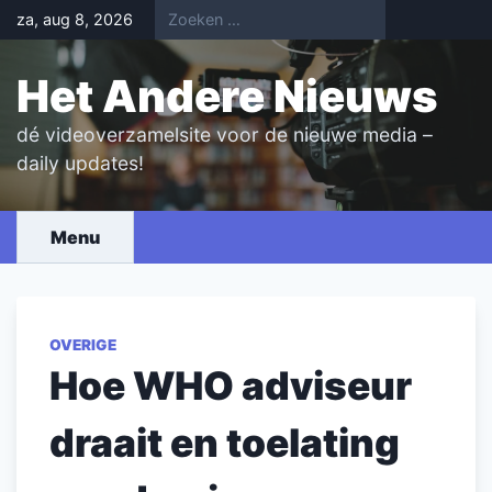
Skip
za, aug 8, 2026
to
content
Het Andere Nieuws
dé videoverzamelsite voor de nieuwe media –
daily updates!
Menu
OVERIGE
Hoe WHO adviseur
draait en toelating