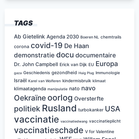
TAGS
Ab Gietelink
Agenda 2030
chemtrails
Boeren NL
covid-19
De Haan
corona
docu
demonstratie
documentaire
Europa
Dr. John Campbell
Erick van Dijk
EU
gezondheid
Geschiedenis
Immunologie
Huig Plug
gaza
Israël
kindermisbruik
klimaat
Karel van Wolferen
navo
nato
klimaatagenda
manipulatie
oorlog
Oekraïne
Oversterfte
Rusland
politiek
USA
turbokanker
vaccinatie
vaccinatieplicht
vaccinatiedwang
vaccinatieschade
V for Valentine