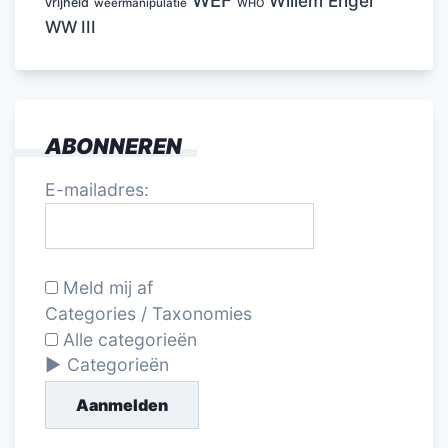
WEF
Willem Engel
vrijheid
weermanipulatie
WHO
WW III
ABONNEREN
E-mailadres:
Meld mij af
Categories / Taxonomies
Alle categorieën
Categorieën
Aanmelden