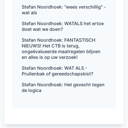
o
n
p
Stefan Noordhoek: "wees verschillig" -
wat als
o
p
k
Stefan Noordhoek: WATALS het ertoe
doet wat we doen?
Stefan Noordhoek: FANTASTISCH
NIEUWS! Het CTB is terug,
ongeëvalueerde maatregelen blijven
en alles is op uw verzoek!
Stefan Noordhoek: WAT ALS -
Prullenbak of gereedschapskist?
Stefan Noordhoek: Het gevecht tegen
de logica