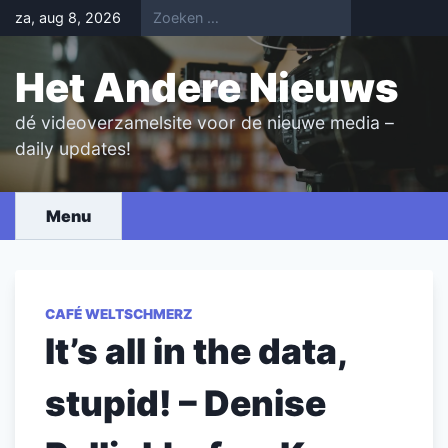
Skip
za, aug 8, 2026
to
content
Het Andere Nieuws
dé videoverzamelsite voor de nieuwe media –
daily updates!
Menu
CAFÉ WELTSCHMERZ
It’s all in the data,
stupid! – Denise