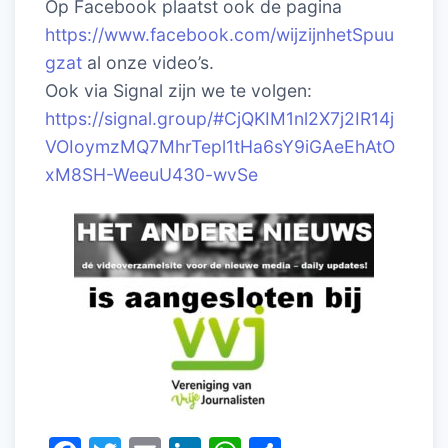
Op Facebook plaatst ook de pagina
https://www.facebook.com/wijzijnhetSpuu
gzat
al onze video’s.
Ook via Signal zijn we te volgen:
https://signal.group/#CjQKIM1nl2X7j2IR14j
VOIoymzMQ7MhrTepl1tHa6sY9iGAeEhAtO
xM8SH-WeeuU430-wvSe