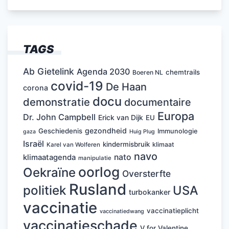
TAGS
Ab Gietelink
Agenda 2030
chemtrails
Boeren NL
covid-19
De Haan
corona
docu
demonstratie
documentaire
Europa
Dr. John Campbell
Erick van Dijk
EU
gezondheid
Geschiedenis
Immunologie
Huig Plug
gaza
Israël
kindermisbruik
klimaat
Karel van Wolferen
navo
nato
klimaatagenda
manipulatie
oorlog
Oekraïne
Oversterfte
Rusland
politiek
USA
turbokanker
vaccinatie
vaccinatieplicht
vaccinatiedwang
vaccinatieschade
V for Valentine