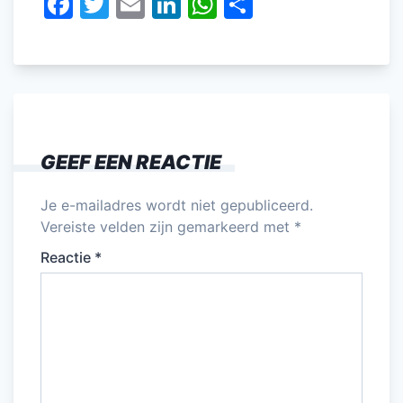
F
T
E
Li
W
D
a
w
m
n
h
el
c
itt
ai
k
at
e
e
er
l
e
s
n
b
dI
A
o
n
p
GEEF EEN REACTIE
o
p
k
Je e-mailadres wordt niet gepubliceerd.
Vereiste velden zijn gemarkeerd met
*
Reactie
*