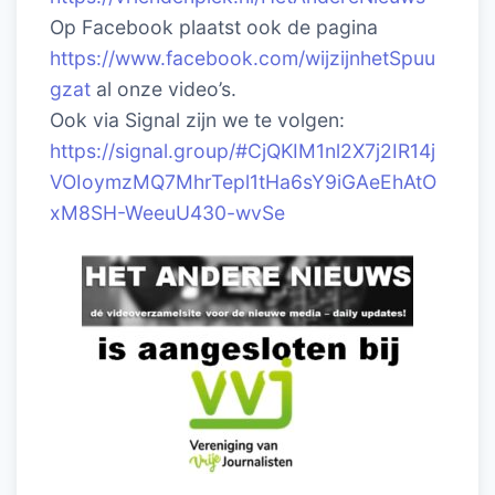
Op Facebook plaatst ook de pagina
https://www.facebook.com/wijzijnhetSpuu
gzat
al onze video’s.
Ook via Signal zijn we te volgen:
https://signal.group/#CjQKIM1nl2X7j2IR14j
VOIoymzMQ7MhrTepl1tHa6sY9iGAeEhAtO
xM8SH-WeeuU430-wvSe