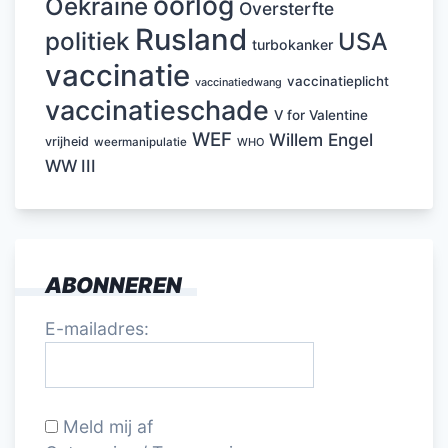
oorlog
Oekraïne
Oversterfte
Rusland
politiek
USA
turbokanker
vaccinatie
vaccinatieplicht
vaccinatiedwang
vaccinatieschade
V for Valentine
WEF
Willem Engel
vrijheid
weermanipulatie
WHO
WW III
ABONNEREN
E-mailadres:
Meld mij af