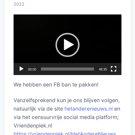
2022
Videospeler
00:00
48:35
We hebben een FB ban te pakken!
Vanzelfsprekend kun je ons blijven volgen,
natuurlijk via de site
hetanderenieuws.nl
en
via het censuurvrije social media platform;
Vriendenplek.nl
https://vriendenplek.nl/HetAndereNieuws