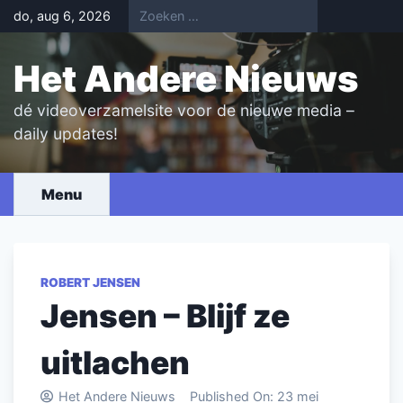
Skip
do, aug 6, 2026
to
content
Het Andere Nieuws
dé videoverzamelsite voor de nieuwe media –
daily updates!
Menu
ROBERT JENSEN
Jensen – Blijf ze
uitlachen
Het Andere Nieuws
Published On:
23 mei