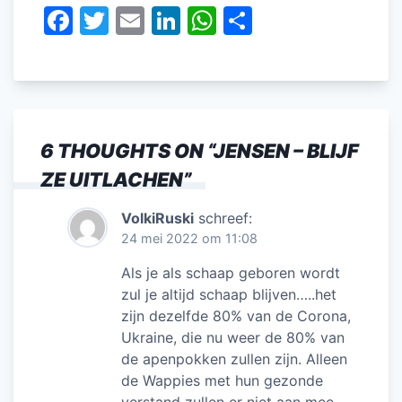
F
T
E
Li
W
D
a
w
m
n
h
el
c
itt
ai
k
at
e
e
er
l
e
s
n
b
dI
A
6 THOUGHTS ON “
JENSEN – BLIJF
o
n
p
ZE UITLACHEN
”
o
p
k
VolkiRuski
schreef:
24 mei 2022 om 11:08
Als je als schaap geboren wordt
zul je altijd schaap blijven…..het
zijn dezelfde 80% van de Corona,
Ukraine, die nu weer de 80% van
de apenpokken zullen zijn. Alleen
de Wappies met hun gezonde