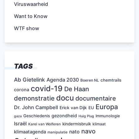
Viruswaarheid
Want to Know
WTF show
TAGS
Ab Gietelink
Agenda 2030
chemtrails
Boeren NL
covid-19
De Haan
corona
docu
demonstratie
documentaire
Europa
Dr. John Campbell
Erick van Dijk
EU
gezondheid
Geschiedenis
Immunologie
Huig Plug
gaza
Israël
kindermisbruik
klimaat
Karel van Wolferen
navo
nato
klimaatagenda
manipulatie