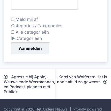
Meld mij af
Categories / Taxonomies
Alle categorieën
Categorieën
Aanmelden
Bericht
Agressie bij Appie,
Karel van Wolferen: Het is
navigatie
Wauwelende Weermannen,
nooit altijd zo geweest
en Podcast-plannen met
Publiek
Copyright © 2026 Het Andere Nieuws
|
Proudly powered