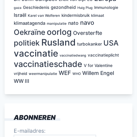
gezondheid
Geschiedenis
Immunologie
Huig Plug
gaza
Israël
kindermisbruik
klimaat
Karel van Wolferen
navo
nato
klimaatagenda
manipulatie
oorlog
Oekraïne
Oversterfte
Rusland
politiek
USA
turbokanker
vaccinatie
vaccinatieplicht
vaccinatiedwang
vaccinatieschade
V for Valentine
WEF
Willem Engel
vrijheid
weermanipulatie
WHO
WW III
ABONNEREN
E-mailadres: