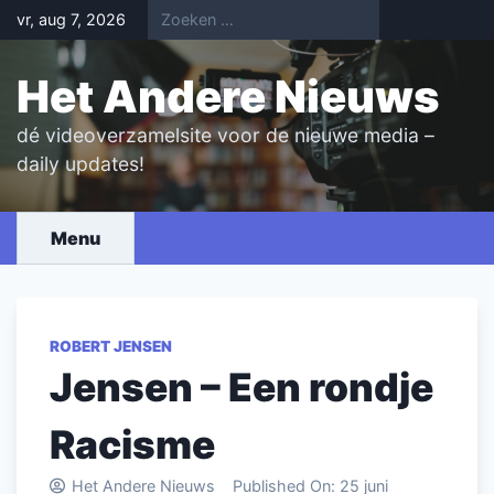
Skip
vr, aug 7, 2026
to
content
Het Andere Nieuws
dé videoverzamelsite voor de nieuwe media –
daily updates!
Menu
ROBERT JENSEN
Jensen – Een rondje
Racisme
Het Andere Nieuws
Published On:
25 juni