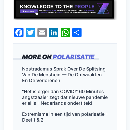
F
T
E
Li
W
D
a
w
m
n
h
el
c
itt
ai
k
at
e
MORE ON
POLARISATIE
e
er
l
e
s
n
b
dI
A
Nostradamus Sprak Over De Splitsing
Van De Mensheid — De Ontwaakten
o
n
p
En De Verlorenen
o
p
“Het is erger dan COVID!” 60 Minutes
k
angstzaaier zegt dat nieuwe pandemie
er al is - Nederlands ondertiteld
Extremisme in een tijd van polarisatie -
Deel 1 & 2