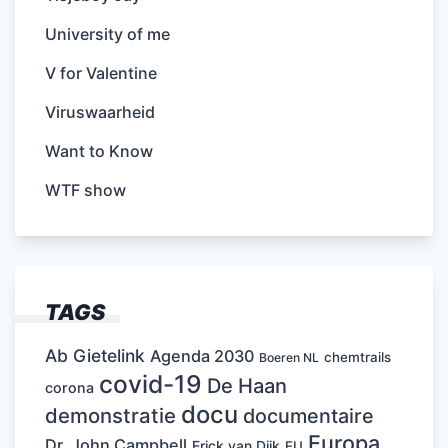
University of me
V for Valentine
Viruswaarheid
Want to Know
WTF show
TAGS
Ab Gietelink
Agenda 2030
chemtrails
Boeren NL
covid-19
De Haan
corona
docu
demonstratie
documentaire
Europa
Dr. John Campbell
Erick van Dijk
EU