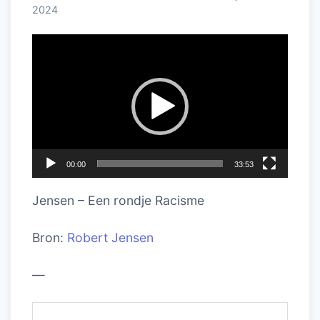
2024
Videospeler
00:00
33:53
Jensen – Een rondje Racisme
Bron:
Robert Jensen
—