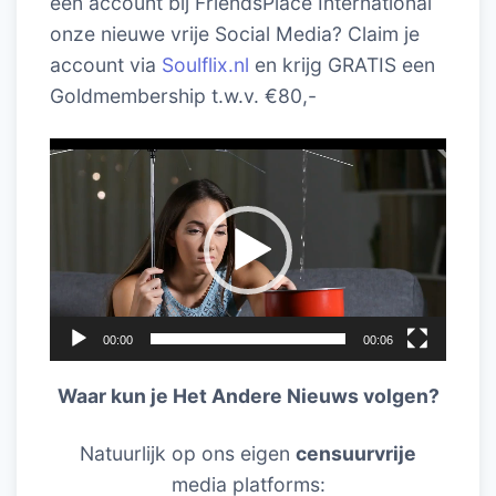
een account bij FriendsPlace International
onze nieuwe vrije Social Media? Claim je
account via
Soulflix.nl
en krijg GRATIS een
Goldmembership t.w.v. €80,-
Videospeler
00:00
00:06
Waar kun je Het Andere Nieuws volgen?
Natuurlijk op ons eigen
censuurvrije
media platforms: