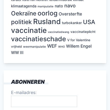
Karel van Wolferen
navo
nato
klimaatagenda
manipulatie
oorlog
Oekraïne
Oversterfte
Rusland
politiek
USA
turbokanker
vaccinatie
vaccinatieplicht
vaccinatiedwang
vaccinatieschade
V for Valentine
WEF
Willem Engel
vrijheid
weermanipulatie
WHO
WW III
ABONNEREN
E-mailadres: