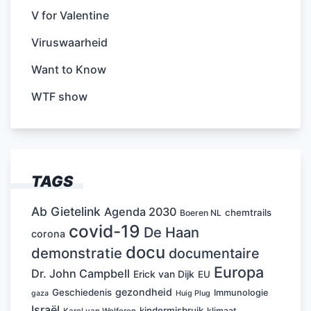
V for Valentine
Viruswaarheid
Want to Know
WTF show
TAGS
Ab Gietelink
Agenda 2030
chemtrails
Boeren NL
covid-19
De Haan
corona
docu
demonstratie
documentaire
Europa
Dr. John Campbell
Erick van Dijk
EU
gezondheid
Geschiedenis
Immunologie
Huig Plug
gaza
Israël
kindermisbruik
klimaat