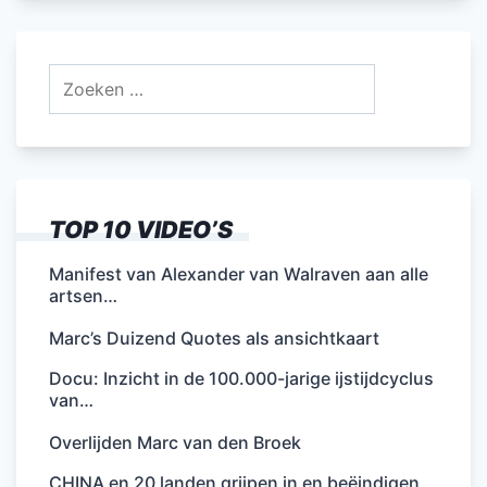
e
er
l
e
s
n
b
dI
A
Zoeken
o
n
p
naar:
o
p
k
TOP 10 VIDEO’S
Manifest van Alexander van Walraven aan alle
artsen…
Marc’s Duizend Quotes als ansichtkaart
Docu: Inzicht in de 100.000-jarige ijstijdcyclus
van…
Overlijden Marc van den Broek
CHINA en 20 landen grijpen in en beëindigen