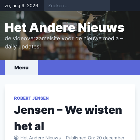
Skip
zo, aug 9, 2026
to
content
Het Andere Nieuws
dé videoverzamelsite voor de nieuwe media –
daily updates!
Menu
ROBERT JENSEN
Jensen – We wisten
het al
Het Andere Nieuws
Published On:
20 december