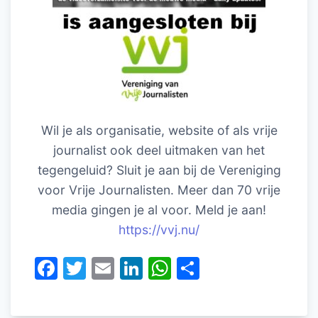
Wil je als organisatie, website of als vrije
journalist ook deel uitmaken van het
tegengeluid? Sluit je aan bij de Vereniging
voor Vrije Journalisten. Meer dan 70 vrije
media gingen je al voor. Meld je aan!
https://vvj.nu/
F
T
E
Li
W
D
a
w
m
n
h
el
c
itt
ai
k
at
e