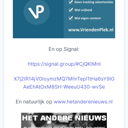
En op Signal:
https://signal.group/#CjQKIM
nl
X7j2IR14jVOIoymzMQ7MhrTepl1tHa6sY9iG
AeEhAtOxM8SH-WeeuU430-wvSe
En natuurlijk op
www.hetanderenieuws.nl