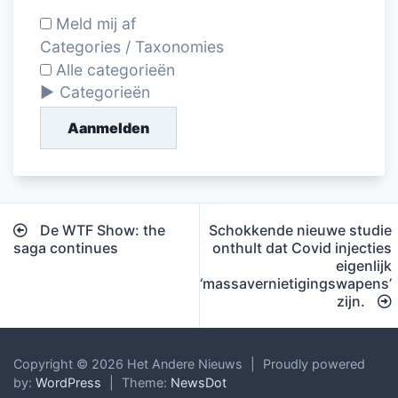
Meld mij af
Categories / Taxonomies
Alle categorieën
Categorieën
Aanmelden
Bericht
De WTF Show: the
Schokkende nieuwe studie
navigatie
saga continues
onthult dat Covid injecties
eigenlijk
‘massavernietigingswapens’
zijn.
Copyright © 2026 Het Andere Nieuws
|
Proudly powered
by:
WordPress
|
Theme:
NewsDot