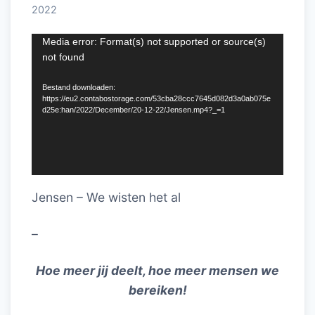
2022
Videospeler
Media error: Format(s) not supported or source(s)
not found
Bestand downloaden:
https://eu2.contabostorage.com/53cba28ccc7645d082d3a0ab075e
d25e:han/2022/December/20-12-22/Jensen.mp4?_=1
Jensen – We wisten het al
–
Hoe meer jij deelt, hoe meer mensen we
bereiken!