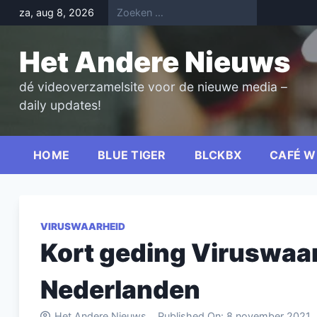
Skip
za, aug 8, 2026
to
content
Het Andere Nieuws
dé videoverzamelsite voor de nieuwe media –
daily updates!
HOME
BLUE TIGER
BLCKBX
CAFÉ W
VIRUSWAARHEID
Kort geding Viruswaar
Nederlanden
Het Andere Nieuws
Published On:
8 november 2021