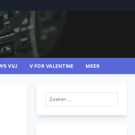
WS VVJ
V FOR VALENTINE
MEER
Zoeken
naar: