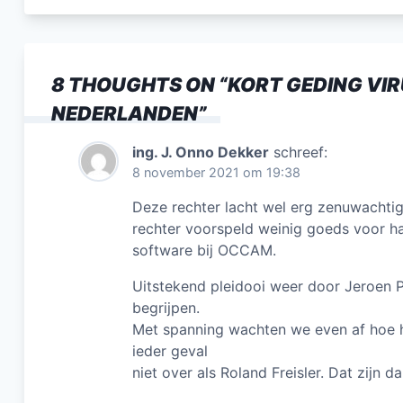
c
e
b
8 THOUGHTS ON “
KORT GEDING VI
o
NEDERLANDEN
”
o
k
ing. J. Onno Dekker
schreef:
8 november 2021 om 19:38
Deze rechter lacht wel erg zenuwachtig
rechter voorspeld weinig goeds voor ha
software bij OCCAM.
Uitstekend pleidooi weer door Jeroen Po
begrijpen.
Met spanning wachten we even af hoe h
ieder geval
niet over als Roland Freisler. Dat zijn da