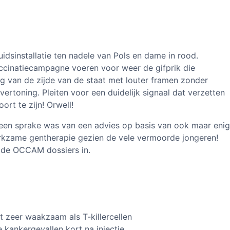
uidsinstallatie ten nadele van Pols en dame in rood.
ccinatiecampagne voeren voor weer de gifprik die
 van de zijde van de staat met louter framen zonder
vertoning. Pleiten voor een duidelijk signaal dat verzetten
rt te zijn! Orwell!
geen sprake was van een advies op basis van ook maar enig
rkzame gentherapie gezien de vele vermoorde jongeren!
 de OCCAM dossiers in.
 zeer waakzaam als T-killercellen
 kankergevallen kort na injectie.