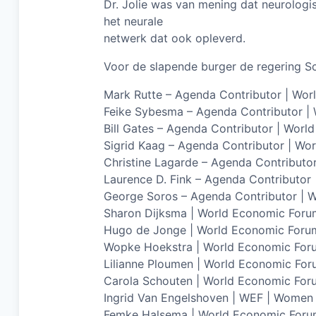
Dr. Jolie was van mening dat neurologis
het neurale
netwerk dat ook opleverd.
Voor de slapende burger de regering S
Mark Rutte – Agenda Contributor | Wo
Feike Sybesma – Agenda Contributor |
Bill Gates – Agenda Contributor | Wor
Sigrid Kaag – Agenda Contributor | Wo
Christine Lagarde – Agenda Contributo
Laurence D. Fink – Agenda Contributor
George Soros – Agenda Contributor | 
Sharon Dijksma | World Economic Foru
Hugo de Jonge | World Economic Foru
Wopke Hoekstra | World Economic For
Lilianne Ploumen | World Economic Fo
Carola Schouten | World Economic For
Ingrid Van Engelshoven | WEF | Wome
Femke Halsema | World Economic For