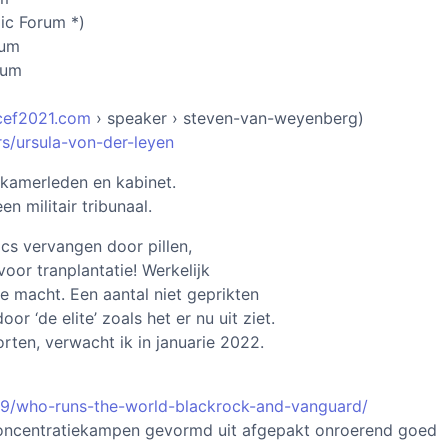
ic Forum *)
rum
rum
cef2021.com
› speaker › steven-van-weyenberg)
s/ursula-von-der-leyen
merleden en kabinet.
n militair tribunaal.
s vervangen door pillen,
oor tranplantatie! Werkelijk
e macht. Een aantal niet geprikten
 ‘de elite’ zoals het er nu uit ziet.
ten, verwacht ik in januarie 2022.
/09/who-runs-the-world-blackrock-and-vanguard/
concentratiekampen gevormd uit afgepakt onroerend goed