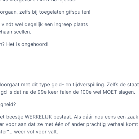
rgaan, zelfs bij toegelaten gifspuiten!
vindt wel degelijk een ingreep plaats
chaamscellen.
n? Het is ongehoord!
orgaat met dit type geld- en tijdverspilling. Zelfs de staat
igd is dat na de 99e keer falen de 100e wel MOET slagen.
igheid?
het beestje WERKELIJK bestaat. Als dáár nou eens een zaak
 er voor aan dat ze met één of ander prachtig verhaal komt
ter”… weer vol voor valt.