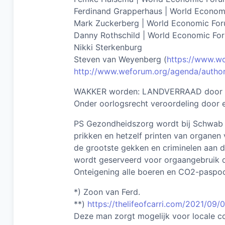
Ferdinand Grapperhaus | World Econom
Mark Zuckerberg | World Economic Fo
Danny Rothschild | World Economic Fo
Nikki Sterkenburg
Steven van Weyenberg (
https://www.w
http://www.weforum.org/agenda/author
WAKKER worden: LANDVERRAAD door ka
Onder oorlogsrecht veroordeling door ee
PS Gezondheidszorg wordt bij Schwab c
prikken en hetzelf printen van organen v
de grootste gekken en criminelen aan d
wordt geserveerd voor orgaangebruik door
Onteigening alle boeren en CO2-paspoor
*) Zoon van Ferd.
**)
https://thelifeofcarri.com/2021/09
Deze man zorgt mogelijk voor locale 