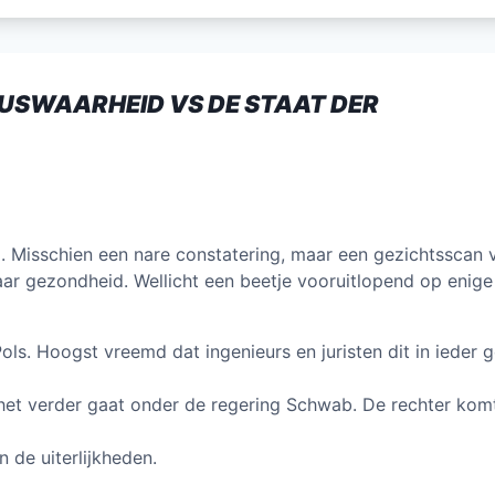
itt
ai
k
at
e
er
l
e
s
n
dI
A
RUSWAARHEID VS DE STAAT DER
n
p
p
. Misschien een nare constatering, maar een gezichtsscan 
ar gezondheid. Wellicht een beetje vooruitlopend op enige
ls. Hoogst vreemd dat ingenieurs en juristen dit in ieder g
et verder gaat onder de regering Schwab. De rechter komt
n de uiterlijkheden.