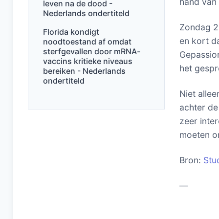
hand van 
leven na de dood -
Nederlands ondertiteld
Zondag 28
Florida kondigt
en kort d
noodtoestand af omdat
sterfgevallen door mRNA-
Gepassion
vaccins kritieke niveaus
het gespr
bereiken - Nederlands
ondertiteld
Niet alle
achter de
zeer inter
moeten o
Bron:
Stu
—