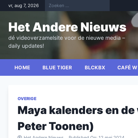
Skip
vr, aug 7, 2026
to
content
Het Andere Nieuws
dé videoverzamelsite voor de nieuwe media –
daily updates!
HOME
BLUE TIGER
BLCKBX
CAFÉ W
OVERIGE
Maya kalenders en de 
Peter Toonen)
Het Andere Nieuws
Published On:
12 mei 2024