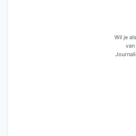
Wil je al
van 
Journali