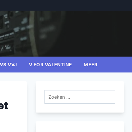
WS VVJ
V FOR VALENTINE
MEER
Zoeken
naar:
et