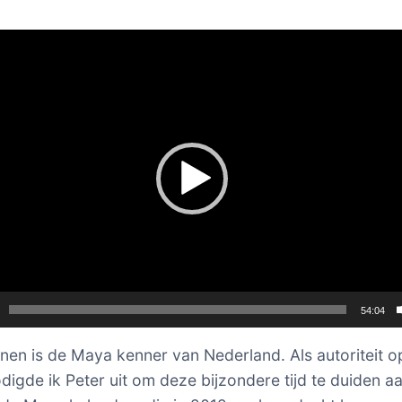
er
54:04
nen is de Maya kenner van Nederland. Als autoriteit op
digde ik Peter uit om deze bijzondere tijd te duiden a