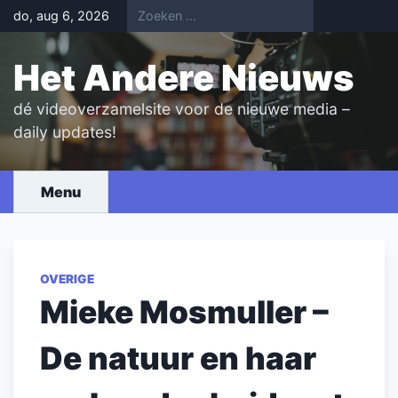
Skip
do, aug 6, 2026
to
content
Het Andere Nieuws
dé videoverzamelsite voor de nieuwe media –
daily updates!
Menu
OVERIGE
Mieke Mosmuller –
De natuur en haar