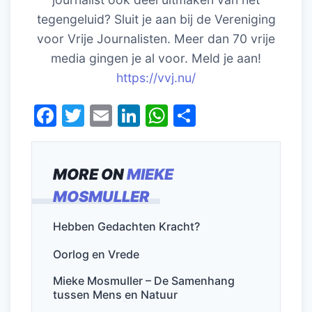
tegengeluid? Sluit je aan bij de Vereniging
voor Vrije Journalisten. Meer dan 70 vrije
media gingen je al voor. Meld je aan!
https://vvj.nu/
F
T
E
Li
W
D
a
w
m
n
h
el
c
itt
ai
k
at
e
MORE ON
MIEKE
e
er
l
e
s
n
MOSMULLER
b
dI
A
o
n
p
Hebben Gedachten Kracht?
o
p
Oorlog en Vrede
k
Mieke Mosmuller – De Samenhang
tussen Mens en Natuur