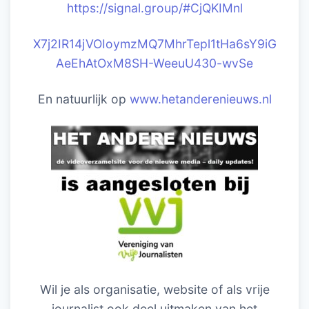
https://signal.group/#CjQKIM
nl
X7j2IR14jVOIoymzMQ7MhrTepl1tHa6sY9iG
AeEhAtOxM8SH-WeeuU430-wvSe
En natuurlijk op
www.hetanderenieuws.nl
Wil je als organisatie, website of als vrije
journalist ook deel uitmaken van het