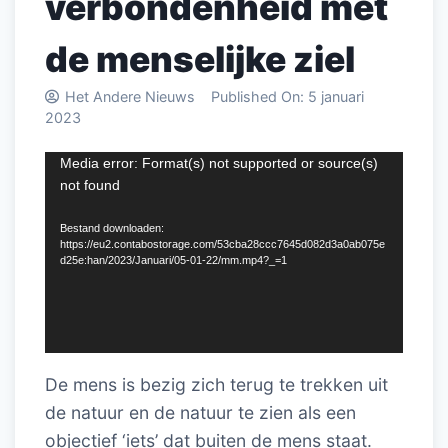
verbondenheid met
de menselijke ziel
Het Andere Nieuws
Published On:
5 januari
2023
Videospeler
Media error: Format(s) not supported or source(s)
not found
Bestand downloaden:
https://eu2.contabostorage.com/53cba28ccc7645d082d3a0ab075e
d25e:han/2023/Januari/05-01-22/mm.mp4?_=1
De mens is bezig zich terug te trekken uit
de natuur en de natuur te zien als een
objectief ‘iets’ dat buiten de mens staat.