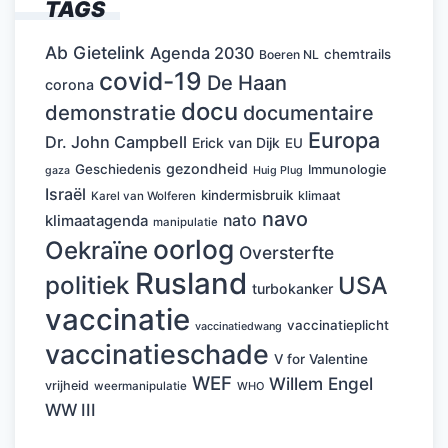
TAGS
Ab Gietelink
Agenda 2030
chemtrails
Boeren NL
covid-19
De Haan
corona
docu
demonstratie
documentaire
Europa
Dr. John Campbell
Erick van Dijk
EU
gezondheid
Geschiedenis
Immunologie
Huig Plug
gaza
Israël
kindermisbruik
klimaat
Karel van Wolferen
navo
nato
klimaatagenda
manipulatie
oorlog
Oekraïne
Oversterfte
Rusland
politiek
USA
turbokanker
vaccinatie
vaccinatieplicht
vaccinatiedwang
vaccinatieschade
V for Valentine
WEF
Willem Engel
vrijheid
weermanipulatie
WHO
WW III