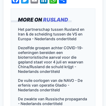
a
w
m
n
h
el
c
itt
ai
k
at
e
MORE ON
RUSLAND
e
er
l
e
s
n
b
dI
A
Het partnerschap tussen Rusland en
Iran & de scheiding tussen de VS en
o
n
p
Europa - Nederlands ondertiteld
o
p
Dezelfde groepen achter COVID-19-
k
oefeningen bereiden een
bioterroristische aanval voor die
gepland staat voor 4 juli en waarvan
China/Rusland de schuld krijgt -
Nederlands ondertiteld
De vuile oorlogen van de NAVO - De
erfenis van operatie Gladio -
Nederlands ondertiteld
De zwakte van Russische propaganda
- Nederlands ondertiteld