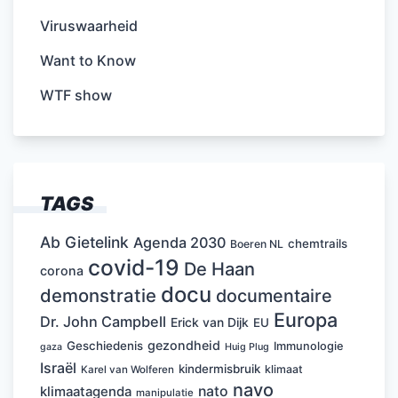
Viruswaarheid
Want to Know
WTF show
TAGS
Ab Gietelink
Agenda 2030
chemtrails
Boeren NL
covid-19
De Haan
corona
docu
demonstratie
documentaire
Europa
Dr. John Campbell
Erick van Dijk
EU
gezondheid
Geschiedenis
Immunologie
Huig Plug
gaza
Israël
kindermisbruik
klimaat
Karel van Wolferen
navo
nato
klimaatagenda
manipulatie