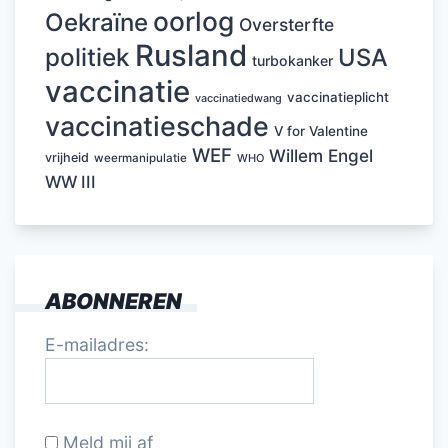
oorlog
Oekraïne
Oversterfte
Rusland
politiek
USA
turbokanker
vaccinatie
vaccinatieplicht
vaccinatiedwang
vaccinatieschade
V for Valentine
WEF
Willem Engel
vrijheid
weermanipulatie
WHO
WW III
ABONNEREN
E-mailadres:
Meld mij af