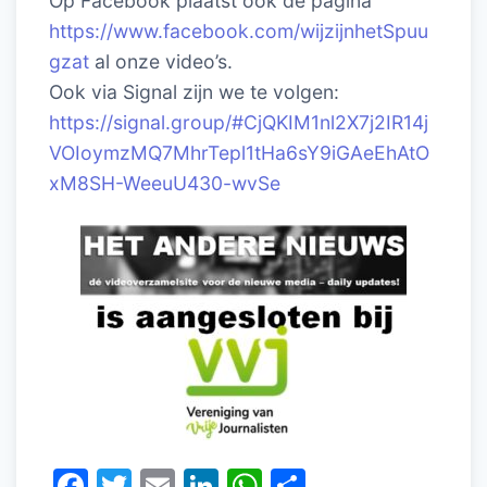
Op Facebook plaatst ook de pagina
https://www.facebook.com/wijzijnhetSpuu
gzat
al onze video’s.
Ook via Signal zijn we te volgen:
https://signal.group/#CjQKIM1nl2X7j2IR14j
VOIoymzMQ7MhrTepl1tHa6sY9iGAeEhAtO
xM8SH-WeeuU430-wvSe
F
T
E
Li
W
D