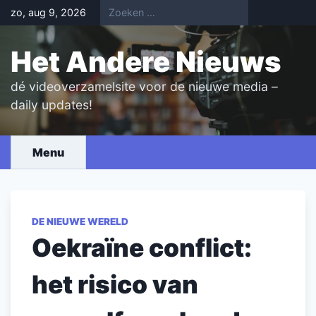
Skip
zo, aug 9, 2026
to
content
Het Andere Nieuws
dé videoverzamelsite voor de nieuwe media –
daily updates!
Menu
DE NIEUWE WERELD
Oekraïne conflict:
het risico van