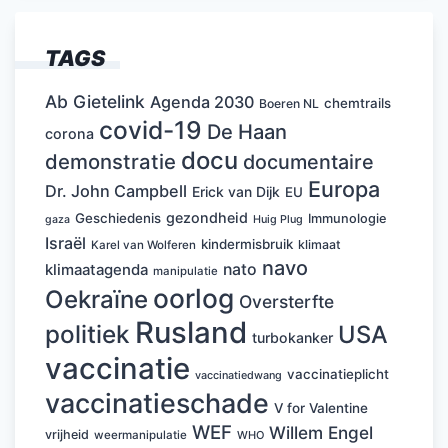
TAGS
Ab Gietelink
Agenda 2030
chemtrails
Boeren NL
covid-19
De Haan
corona
docu
demonstratie
documentaire
Europa
Dr. John Campbell
Erick van Dijk
EU
gezondheid
Geschiedenis
Immunologie
Huig Plug
gaza
Israël
kindermisbruik
klimaat
Karel van Wolferen
navo
nato
klimaatagenda
manipulatie
oorlog
Oekraïne
Oversterfte
Rusland
politiek
USA
turbokanker
vaccinatie
vaccinatieplicht
vaccinatiedwang
vaccinatieschade
V for Valentine
WEF
Willem Engel
vrijheid
weermanipulatie
WHO