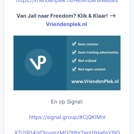
https://vriendenplek.nl/HetAndereNieuws
Van Jail naar Freedom? Klik & Klaar! –>
Vriendenplek.nl
En op Signal:
https://signal.group/#CjQKIM
nl
X7j2IR14jVOIoymzMQ7MhrTepl1tHa6sY9iG