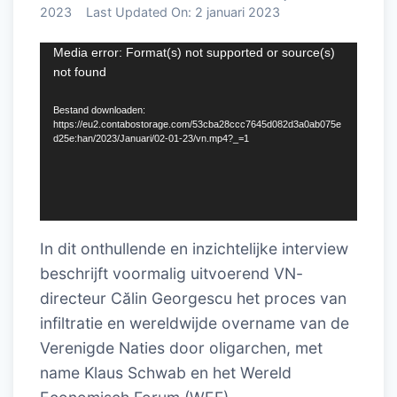
2023
Last Updated On:
2 januari 2023
Videospeler
Media error: Format(s) not supported or source(s)
not found
Bestand downloaden:
https://eu2.contabostorage.com/53cba28ccc7645d082d3a0ab075e
d25e:han/2023/Januari/02-01-23/vn.mp4?_=1
In dit onthullende en inzichtelijke interview
beschrijft voormalig uitvoerend VN-
directeur Călin Georgescu het proces van
infiltratie en wereldwijde overname van de
Verenigde Naties door oligarchen, met
name Klaus Schwab en het Wereld