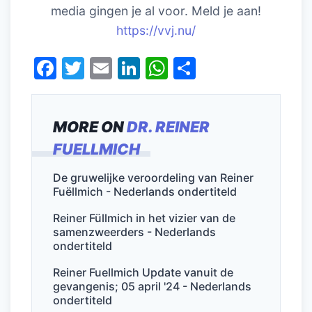
media gingen je al voor. Meld je aan!
https://vvj.nu/
F
T
E
Li
W
D
a
w
m
n
h
el
c
itt
ai
k
at
e
MORE ON
DR. REINER
e
er
l
e
s
n
FUELLMICH
b
dI
A
o
n
p
De gruwelijke veroordeling van Reiner
Fuëllmich - Nederlands ondertiteld
o
p
k
Reiner Füllmich in het vizier van de
samenzweerders - Nederlands
ondertiteld
Reiner Fuellmich Update vanuit de
gevangenis; 05 april '24 - Nederlands
ondertiteld