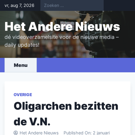
Skip
vr, aug 7, 2026
to
content
Het Andere Nieuws
dé videoverzamelsite voor de nieuwe media –
daily updates!
Menu
OVERIGE
Oligarchen bezitten
de V.N.
Het Andere Nieuws
Published On:
2 januari