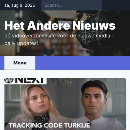
Skip
za, aug 8, 2026
to
content
Het Andere Nieuws
dé videoverzamelsite voor de nieuwe media –
daily updates!
Menu