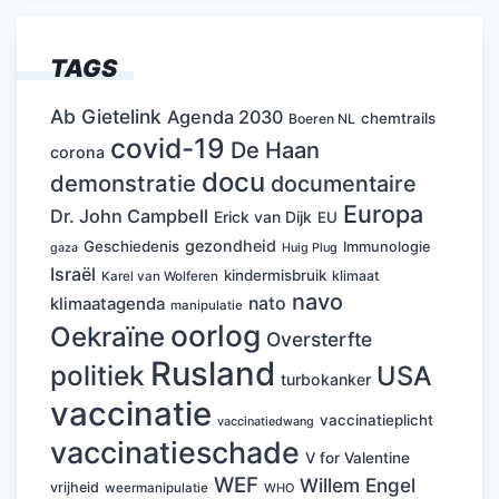
TAGS
Ab Gietelink
Agenda 2030
chemtrails
Boeren NL
covid-19
De Haan
corona
docu
demonstratie
documentaire
Europa
Dr. John Campbell
Erick van Dijk
EU
gezondheid
Geschiedenis
Immunologie
Huig Plug
gaza
Israël
kindermisbruik
klimaat
Karel van Wolferen
navo
nato
klimaatagenda
manipulatie
oorlog
Oekraïne
Oversterfte
Rusland
politiek
USA
turbokanker
vaccinatie
vaccinatieplicht
vaccinatiedwang
vaccinatieschade
V for Valentine
WEF
Willem Engel
vrijheid
weermanipulatie
WHO