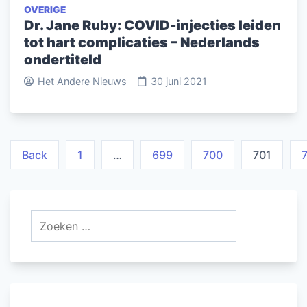
OVERIGE
Dr. Jane Ruby: COVID-injecties leiden
tot hart complicaties – Nederlands
ondertiteld
Het Andere Nieuws
30 juni 2021
Berichten
Back
1
…
699
700
701
paginering
Zoeken
naar: