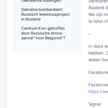
Oekraïense stellingen
verdrijve
Rusland d
Oekraïne bombardeert
Russisch weeshuisproject
We zijn n
in Rusland
te laten 
Centrum Kiev getroffen
door Russische drone-
–
aanval "voor Belgorod"?
In deze w
hebben. O
weten hoe
Faceboo
Facebook 
https://w
Signal: