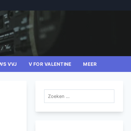
WS VVJ
V FOR VALENTINE
MEER
Zoeken
naar: