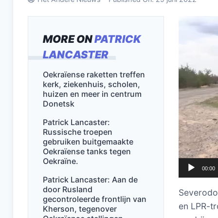
Videospel
MORE ON
PATRICK
LANCASTER
Oekraïense raketten treffen
kerk, ziekenhuis, scholen,
huizen en meer in centrum
Donetsk
Patrick Lancaster:
Russische troepen
gebruiken buitgemaakte
Oekraïense tanks tegen
Oekraïne.
00:00
Patrick Lancaster: Aan de
door Rusland
Severodon
gecontroleerde frontlijn van
en LPR-tr
Kherson, tegenover