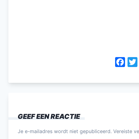
F
a
c
e
b
o
GEEF EEN REACTIE
o
k
Je e-mailadres wordt niet gepubliceerd.
Vereiste v