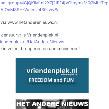
signal.group/#CjQKIM1nl2X7j2IR14jVOIoymzMQ7MhrTep
hAtOxM8SH-WeeuU430-wvSe
k via www.hetanderenieuws.nl
t censuurvrije Vriendenplek.nl
vriendenplek.nl/HetAndereNieuws
je in vrijheid reageren en communiceren!