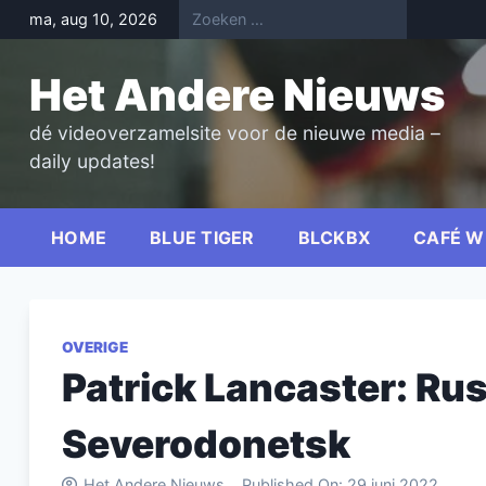
Skip
ma, aug 10, 2026
to
content
Het Andere Nieuws
dé videoverzamelsite voor de nieuwe media –
daily updates!
HOME
BLUE TIGER
BLCKBX
CAFÉ W
OVERIGE
Patrick Lancaster: Ru
Severodonetsk
Het Andere Nieuws
Published On:
29 juni 2022