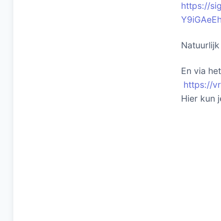
https://
Y9iGAeE
Natuurlij
En via he
https://
Hier kun 