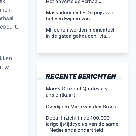
eek
Het onvertelde verhaal…
omen.
Massadomheid – De prijs van
erhaal
het verdwijnen van…
gebeurt.
Miljoenen worden momenteel
in de gaten gehouden, via…
akken
m te
RECENTE BERICHTEN
Marc’s Duizend Quotes als
ansichtkaart
Overlijden Marc van den Broek
Docu: Inzicht in de 100.000-
jarige ijstijdcyclus van de aarde
– Nederlands ondertiteld