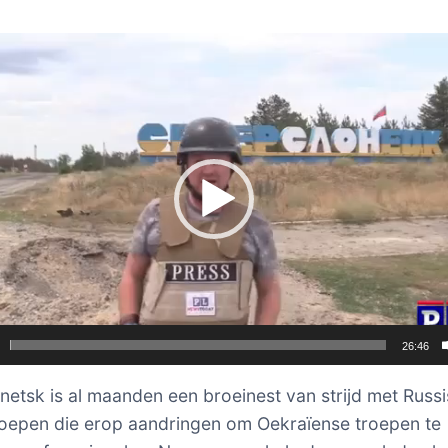
er
26:46
etsk is al maanden een broeinest van strijd met Russ
oepen die erop aandringen om Oekraïense troepen te