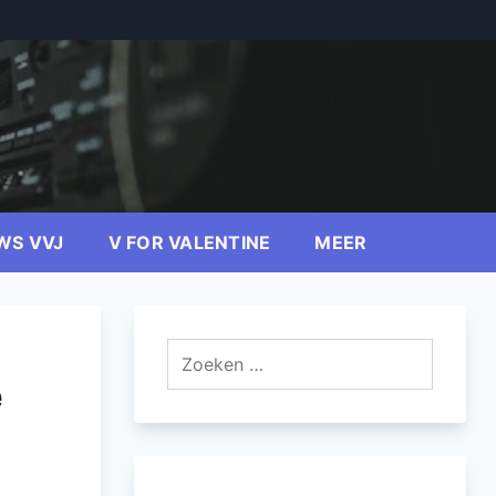
WS VVJ
V FOR VALENTINE
MEER
Zoeken
naar:
e