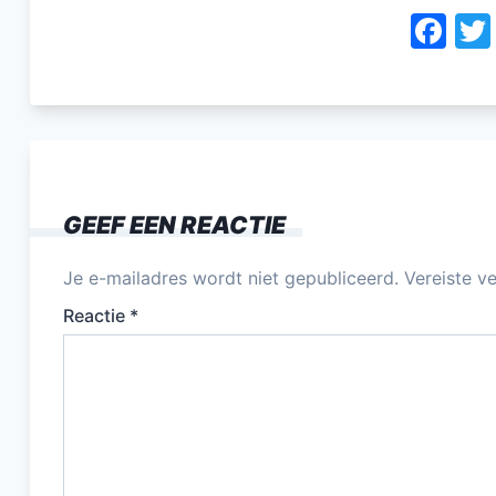
F
a
c
e
b
o
GEEF EEN REACTIE
o
k
Je e-mailadres wordt niet gepubliceerd.
Vereiste v
Reactie
*