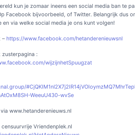
ereld kun je zomaar ineens een social media ban te p
p Facebook bijvoorbeeld, of Twitter. Belangrijk dus o
 en via welke social media je ons kunt volgen!
k –
https://www.facebook.com/hetanderenieuwsnl
zusterpagina :
ww.facebook.com/wijzijnhetSpuugzat
signal.group/#CjQKIM1nl2X7j2IR14jVOIoymzMQ7MhrTep
hAtOxM8SH-WeeuU430-wvSe
k via www.hetanderenieuws.nl
t censuurvrije Vriendenplek.nl
vriendenplek.nl/HetAndereNieuws