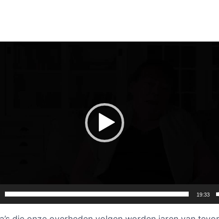
er
19:33
’s die onze overheden volgen worden jaren van tevo