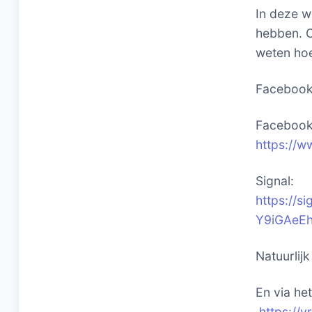
In deze w
hebben. O
weten hoe
Faceboo
Facebook 
https://w
Signal:
https://
Y9iGAeE
Natuurlij
En via he
https://