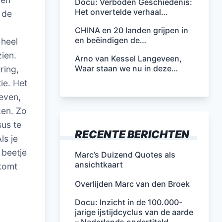
Docu: Verboden Geschiedenis:
Het onvertelde verhaal…
 de
CHINA en 20 landen grijpen in
en beëindigen de…
 heel
ien.
Arno van Kessel Langeveen,
Waar staan we nu in deze…
ring,
ie. Het
reven,
ken. Zo
us te
RECENTE BERICHTEN
ls je
 beetje
Marc’s Duizend Quotes als
ansichtkaart
 komt
Overlijden Marc van den Broek
Docu: Inzicht in de 100.000-
jarige ijstijdcyclus van de aarde