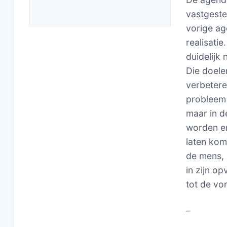
vastgeste
vorige ag
realisati
duidelijk
Die doele
verbetere
probleem 
maar in d
worden er
laten kom
de mens, 
in zijn op
tot de vo
–