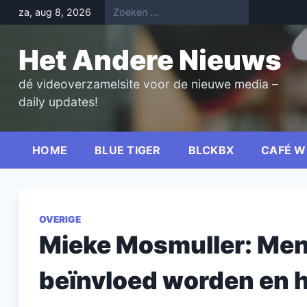
Skip
za, aug 8, 2026
to
content
Het Andere Nieuws
dé videoverzamelsite voor de nieuwe media –
daily updates!
HOME
BLUE TIGER
BLCKBX
CAFÉ W
OVERIGE
Mieke Mosmuller: Men
beïnvloed worden en 