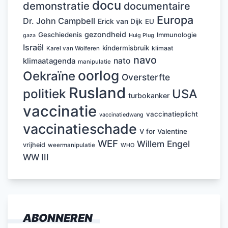
docu
demonstratie
documentaire
Europa
Dr. John Campbell
Erick van Dijk
EU
gezondheid
Geschiedenis
Immunologie
Huig Plug
gaza
Israël
kindermisbruik
klimaat
Karel van Wolferen
navo
nato
klimaatagenda
manipulatie
oorlog
Oekraïne
Oversterfte
Rusland
politiek
USA
turbokanker
vaccinatie
vaccinatieplicht
vaccinatiedwang
vaccinatieschade
V for Valentine
WEF
Willem Engel
vrijheid
weermanipulatie
WHO
WW III
ABONNEREN