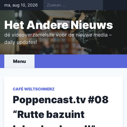
Skip
ma, aug 10, 2026
to
content
Het Andere Nieuws
dé videoverzamelsite voor de nieuwe media –
daily updates!
Menu
CAFÉ WELTSCHMERZ
Poppencast.tv #08
“Rutte bazuint