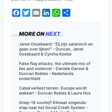
F
T
E
Li
W
D
a
w
m
n
h
el
c
itt
ai
k
at
e
MORE ON
NEXT
e
er
l
e
s
n
b
dI
A
Janet Ossebaard: “Zij zijn satanisch en
gaan over lijken!” - Duncan, Janet
o
n
p
Ossebaard & Cyntha Koeter
o
p
False flag attacks; the ultimate mix of
k
lies and violence! - Daniele Ganser &
Duncan Robles - Nederlands
ondertiteld
Cabal verliest terrein. Europa wordt
wakker! - Duncan Robles & Laura Hos
Griep-19 voorbij? Klimaat volgende
stap naar het Social Credit System -