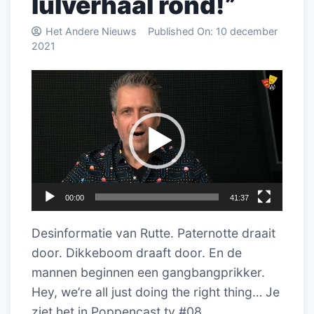
lulverhaal rond!”
Het Andere Nieuws
Published On:
10 december
2021
Videospeler
00:00
41:37
Desinformatie van Rutte. Paternotte draait
door. Dikkeboom draaft door. En de
mannen beginnen een gangbangprikker.
Hey, we’re all just doing the right thing… Je
ziet het in Poppencast.tv #08.