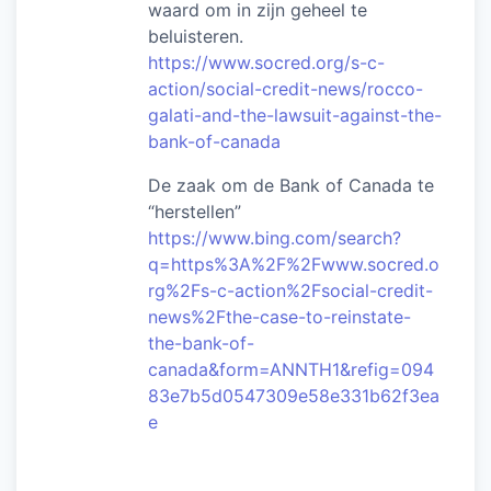
waard om in zijn geheel te
beluisteren.
https://www.socred.org/s-c-
action/social-credit-news/rocco-
galati-and-the-lawsuit-against-the-
bank-of-canada
De zaak om de Bank of Canada te
“herstellen”
https://www.bing.com/search?
q=https%3A%2F%2Fwww.socred.o
rg%2Fs-c-action%2Fsocial-credit-
news%2Fthe-case-to-reinstate-
the-bank-of-
canada&form=ANNTH1&refig=094
83e7b5d0547309e58e331b62f3ea
e