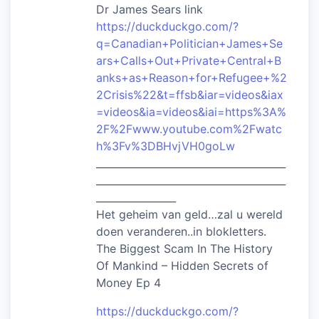
Dr James Sears link
https://duckduckgo.com/?
q=Canadian+Politician+James+Se
ars+Calls+Out+Private+Central+B
anks+as+Reason+for+Refugee+%2
2Crisis%22&t=ffsb&iar=videos&iax
=videos&ia=videos&iai=https%3A%
2F%2Fwww.youtube.com%2Fwatc
h%3Fv%3DBHvjVH0goLw
______________________________________
______________________________________
________________
Het geheim van geld…zal u wereld
doen veranderen..in blokletters.
The Biggest Scam In The History
Of Mankind – Hidden Secrets of
Money Ep 4
https://duckduckgo.com/?