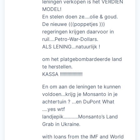
leningen verkopen is het VERDIEN
MODEL!
En stelen doen ze….olie & goud.
De nieuwe (((poppetjes )))
regeringen krijgen daarvoor in
ruil….Petro-War-Dollars.
ALS LENING…natuurlijk !
om het platgebombardeerde land
te herstellen.
KASSA !!!!!!!!!!!!!!!!!!
En om aan de leningen te kunnen
voldoen…krijg je Monsanto in je
achtertuin ? …en DuPont What
….yes wtf
landjepik………..Monsanto’s Land
Grab in Ukraine.
with loans from the IMF and World