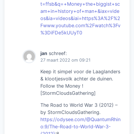
t=ffsb&q=+Money+the+biggist+sc
am+in+history+of+man+&iax=vide
os&ia=videos&iai=https%3A%2F%2
Fwww.youtube.com%2Fwatch%3Fv
%3DiFDe5kUUyT0
jan
schreef:
27 maart 2022 om 09:21
Keep it simpel voor de Laaglanders
& klootjesvolk achter de duinen.
Follow the Money !
[StormCloudsGathering]
The Road to World War 3 (2012) –
by StormCloudsGathering.
https://odysee.com/@QuantumRhin
o:9/The-Road-to-World-War-3-
(2012)
:8