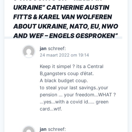
UKRAINE” CATHERINE AUSTIN
FITTS & KAREL VAN WOLFEREN
ABOUT UKRAINE, NATO, EU, NWO
AND WEF – ENGELS GESPROKEN
”
jan
schreef:
24 maart 2022 om 19:14
Keep it simpel ? its a Central
B,gangsters coup d’état.
A black budget coup.
to steal your last savings..your
pension … your freedom…WHAT ?
…yes…with a covid id….. green
card…wtf.
jan
schreef: