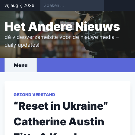
Skip
vr, aug 7, 2026
to
content
Het Andere Nieuws
dé videoverzamelsite voor de nieuwe media –
daily updates!
Menu
GEZOND VERSTAND
“Reset in Ukraine”
Catherine Austin