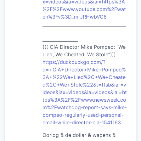
x=videos&ia=videos&iai=https%3A
%2F%2Fwww.youtube.com%2Fwat
ch%3Fv%3D_mrJRHwbVG8
______________________________________
______________________________________
________________
((( CIA Director Mike Pompeo: “We
Lied, We Cheated, We Stole”)))
https://duckduckgo.com/?
q=+CIA+Director+Mike+Pompeo%
3A+%22We+Lied%2C+We+Cheate
d%2C+We+Stole%22&t=ffsb&iar=v
ideos&iax=videos&ia=videos&iai=ht
tps%3A%2F%2Fwww.newsweek.co
m%2Fwatchdog-report-says-mike-
pompeo-regularly-used-personal-
email-while-director-cia-1541163
Oorlog & de dollar & wapens &