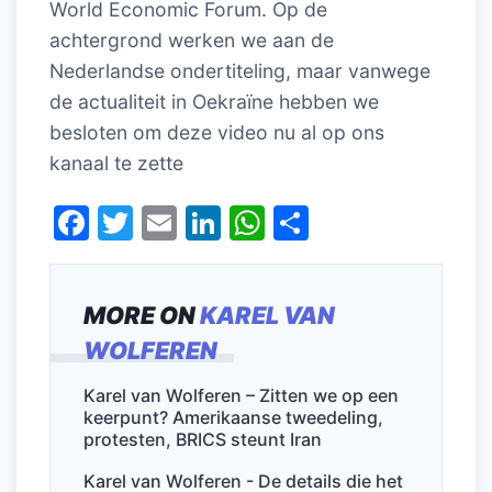
World Economic Forum. Op de
achtergrond werken we aan de
Nederlandse ondertiteling, maar vanwege
de actualiteit in Oekraïne hebben we
besloten om deze video nu al op ons
kanaal te zette
F
T
E
Li
W
D
a
w
m
n
h
el
c
itt
ai
k
at
e
MORE ON
KAREL VAN
e
er
l
e
s
n
WOLFEREN
b
dI
A
o
n
p
Karel van Wolferen – Zitten we op een
keerpunt? Amerikaanse tweedeling,
o
p
protesten, BRICS steunt Iran
k
Karel van Wolferen - De details die het