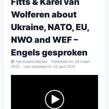
Fitts & Karel van
Wolferen about
Ukraine, NATO, EU,
NWO and WEF –
Engels gesproken
Het Andere Nieuws
Published On:
24 maart
2022
Last Updated On:
22 april 2022
Videospeler