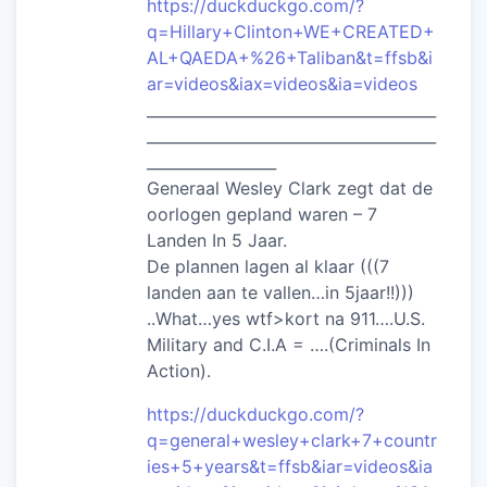
https://duckduckgo.com/?
q=Hillary+Clinton+WE+CREATED+
AL+QAEDA+%26+Taliban&t=ffsb&i
ar=videos&iax=videos&ia=videos
______________________________________
______________________________________
_________________
Generaal Wesley Clark zegt dat de
oorlogen gepland waren – 7
Landen In 5 Jaar.
De plannen lagen al klaar (((7
landen aan te vallen…in 5jaar!!)))
..What…yes wtf>kort na 911….U.S.
Military and C.I.A = ….(Criminals In
Action).
https://duckduckgo.com/?
q=general+wesley+clark+7+countr
ies+5+years&t=ffsb&iar=videos&ia