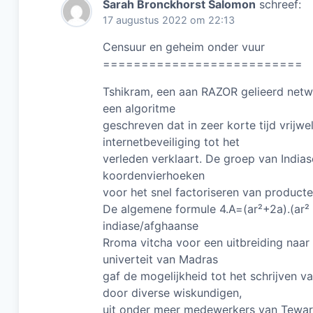
Sarah Bronckhorst Salomon
schreef:
17 augustus 2022 om 22:13
Censuur en geheim onder vuur
==========================
Tshikram, een aan RAZOR gelieerd netw
een algoritme
geschreven dat in zeer korte tijd vrijw
internetbeveiliging tot het
verleden verklaart. De groep van India
koordenvierhoeken
voor het snel factoriseren van product
De algemene formule 4.A=(ar²+2a).(ar² 
indiase/afghaanse
Rroma vitcha voor een uitbreiding naar
univerteit van Madras
gaf de mogelijkheid tot het schrijven 
door diverse wiskundigen,
uit onder meer medewerkers van Tewari