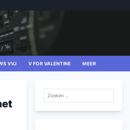
WS VVJ
V FOR VALENTINE
MEER
Zoeken
naar:
met