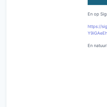
En op Sig
https://
Y9iGAeE
En natuurl