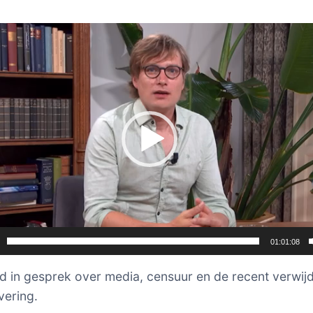
er
01:01:08
Ad in gesprek over media, censuur en de recent verwij
ering.