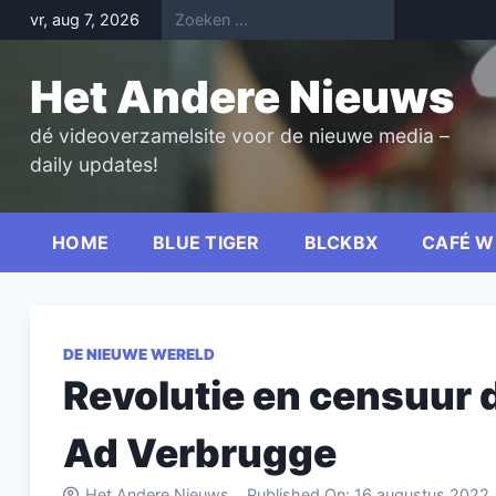
Skip
vr, aug 7, 2026
to
content
Het Andere Nieuws
dé videoverzamelsite voor de nieuwe media –
daily updates!
HOME
BLUE TIGER
BLCKBX
CAFÉ W
DE NIEUWE WERELD
Revolutie en censuur 
Ad Verbrugge
Het Andere Nieuws
Published On:
16 augustus 2022