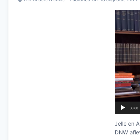
Videospel
00:00
Jelle en 
DNW aflev