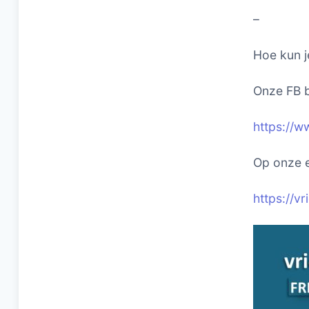
–
Hoe kun j
Onze FB b
https://w
Op onze e
https://v