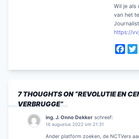
Wil je als
van het te
Journalis
https://vv
F
a
c
e
b
7 THOUGHTS ON “
REVOLUTIE EN CE
o
VERBRUGGE
”
o
k
ing. J. Onno Dekker
schreef:
16 augustus 2022 om 21:31
Ander platform zoeken, de NCTVers aa