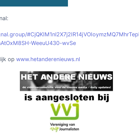
nal:
signal.group/#CjQKIM1nl2X7j2IR14jVOIoymzMQ7MhrTep
hAtOxM8SH-WeeuU430-wvSe
ijk op
www.hetanderenieuws.nl