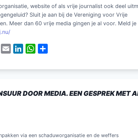
 organisatie, website of als vrije journalist ook deel ui
gengeluid? Sluit je aan bij de Vereniging voor Vrije
ten. Meer dan 60 vrije media gingen je al voor. Meld je
j.nu/
T
E
Li
W
D
w
m
n
h
el
itt
ai
k
at
e
er
l
e
s
n
dI
A
NSUUR DOOR MEDIA. EEN GESPREK MET 
n
p
p
npakken via een schaduworganisatie en de weffers