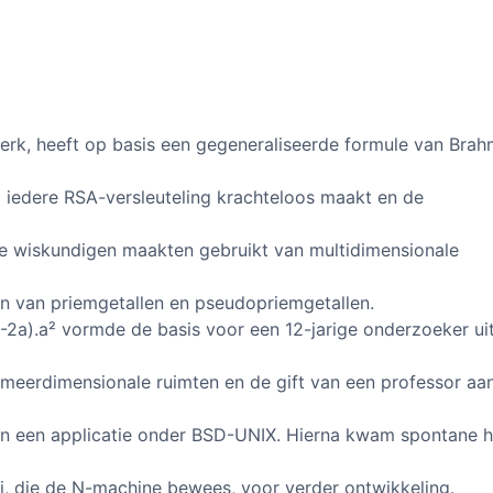
erk, heeft op basis een gegeneraliseerde formule van Bra
el iedere RSA-versleuteling krachteloos maakt en de
se wiskundigen maakten gebruikt van multidimensionale
en van priemgetallen en pseudopriemgetallen.
-2a).a² vormde de basis voor een 12-jarige onderzoeker ui
 meerdimensionale ruimten en de gift van een professor aa
van een applicatie onder BSD-UNIX. Hierna kwam spontane h
, die de N-machine bewees, voor verder ontwikkeling.