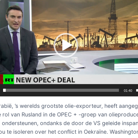
01:40
abië, ’s werelds grootste olie-exporteur, heeft aange
e rol van Rusland in de OPEC + -groep van olieproduc
en ondersteunen, ondanks de door de VS geleide inspa
 te isoleren over het conflict in Oekraïne. Washingto