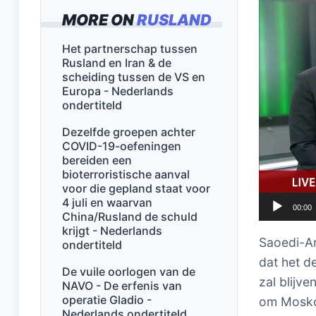
MORE ON
RUSLAND
Het partnerschap tussen
Rusland en Iran & de
scheiding tussen de VS en
Europa - Nederlands
ondertiteld
Dezelfde groepen achter
COVID-19-oefeningen
bereiden een
bioterroristische aanval
voor die gepland staat voor
4 juli en waarvan
00:00
China/Rusland de schuld
krijgt - Nederlands
Saoedi-Ar
ondertiteld
dat het d
De vuile oorlogen van de
zal blijv
NAVO - De erfenis van
operatie Gladio -
om Moskou
Nederlands ondertiteld