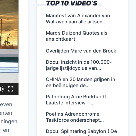
TOP 10 VIDEO’S
Manifest van Alexander van
Walraven aan alle artsen…
Marc’s Duizend Quotes als
ansichtkaart
Overlijden Marc van den Broek
Docu: Inzicht in de 100.000-
jarige ijstijdcyclus van…
CHINA en 20 landen grijpen in
en beëindigen de…
Patholoog Arne Burkhardt
Laatste Interview –…
geven
enten
Poetins Adrenochrome
Taskforce onderschept…
nningen
n en
Docu: Splintering Babylon ( De