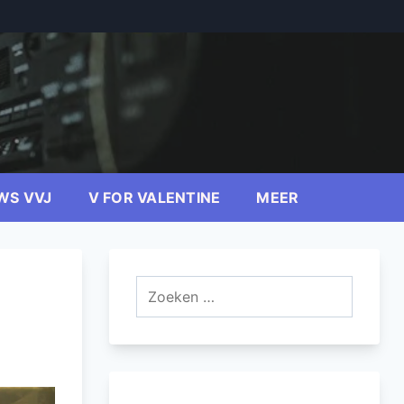
WS VVJ
V FOR VALENTINE
MEER
Zoeken
naar: