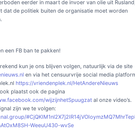
rboden eerder in maart de invoer van olie uit Rusland
t dat de politiek buiten de organisatie moet worden
.
n een FB ban te pakken!
ekend kun je ons blijven volgen, natuurlijk via de site
nieuws.nl
en via het censuurvrije social media platfor
lek.nl
https://vriendenplek.nl/HetAndereNieuws
ok plaatst ook de pagina
ww.facebook.com/wijzijnhetSpuugzat
al onze video’s.
gnal zijn we te volgen:
signal.group/#CjQKIM1nl2X7j2IR14jVOIoymzMQ7MhrTep
hAtOxM8SH-WeeuU430-wvSe