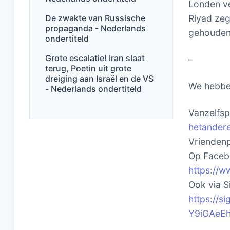
Londen ve
De zwakte van Russische
Riyad zeg
propaganda - Nederlands
gehouden
ondertiteld
Grote escalatie! Iran slaat
–
terug, Poetin uit grote
dreiging aan Israël en de VS
We hebbe
- Nederlands ondertiteld
Vanzelfspr
hetandere
Vriendenp
Op Facebo
https://w
Ook via Si
https://
Y9iGAeE