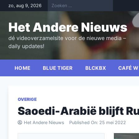
Skip
zo, aug 9, 2026
to
content
Het Andere Nieuws
dé videoverzamelsite voor de nieuwe media –
daily updates!
HOME
BLUE TIGER
BLCKBX
CAFÉ W
OVERIGE
Saoedi-Arabië blijft 
Het Andere Nieuws
Published On:
25 mei 2022
Videospel