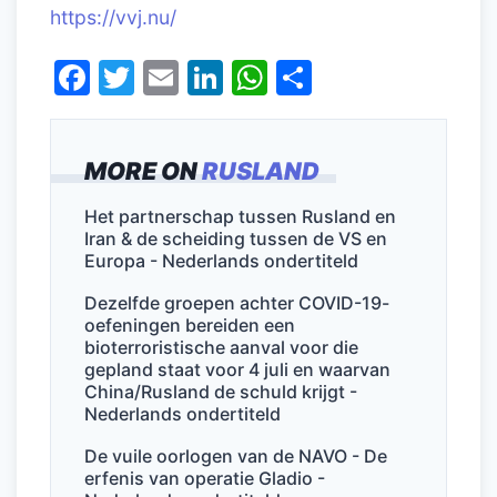
https://vvj.nu/
F
T
E
Li
W
D
a
w
m
n
h
el
c
itt
ai
k
at
e
MORE ON
RUSLAND
e
er
l
e
s
n
b
dI
A
Het partnerschap tussen Rusland en
Iran & de scheiding tussen de VS en
o
n
p
Europa - Nederlands ondertiteld
o
p
Dezelfde groepen achter COVID-19-
k
oefeningen bereiden een
bioterroristische aanval voor die
gepland staat voor 4 juli en waarvan
China/Rusland de schuld krijgt -
Nederlands ondertiteld
De vuile oorlogen van de NAVO - De
erfenis van operatie Gladio -