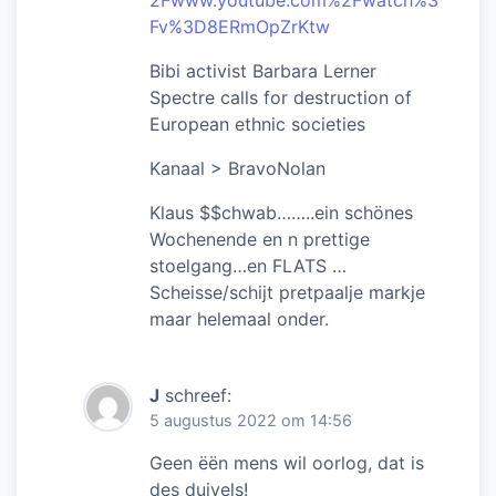
2Fwww.youtube.com%2Fwatch%3
Fv%3D8ERmOpZrKtw
Bibi activist Barbara Lerner
Spectre calls for destruction of
European ethnic societies
Kanaal > BravoNolan
Klaus $$chwab……..ein schönes
Wochenende en n prettige
stoelgang…en FLATS …
Scheisse/schijt pretpaalje markje
maar helemaal onder.
J
schreef:
5 augustus 2022 om 14:56
Geen ëën mens wil oorlog, dat is
des duivels!