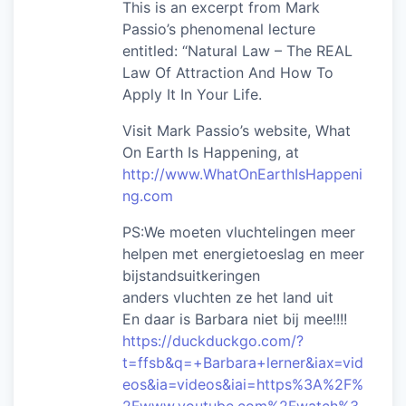
This is an excerpt from Mark
Passio’s phenomenal lecture
entitled: “Natural Law – The REAL
Law Of Attraction And How To
Apply It In Your Life.
Visit Mark Passio’s website, What
On Earth Is Happening, at
http://www.WhatOnEarthIsHappeni
ng.com
PS:We moeten vluchtelingen meer
helpen met energietoeslag en meer
bijstandsuitkeringen
anders vluchten ze het land uit
En daar is Barbara niet bij mee!!!!
https://duckduckgo.com/?
t=ffsb&q=+Barbara+lerner&iax=vid
eos&ia=videos&iai=https%3A%2F%