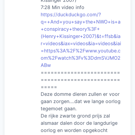
Kissinger 2007)
7:28 Min video info
https://duckduckgo.com/?
q=+And+you+say+the+NWO+is+a
+conspiracy+theory%3F+
(Henry+Kissinger+2007)&t=ffsb&ia
r=videos&iax=videos&ia=videos&iai
=https%3A%2F%2Fwww.youtube.c
om%2Fwatch%3Fv%3DdmSVJMO2
ABw
========================
========================
=====
Deze domme dieren zullen er voor
gaan zorgen….dat we lange oorlog
tegemoet gaan.
De rijke zwarte grond prijs zal
alsmaar dalen door de langdurige
oorlog en worden opgekocht