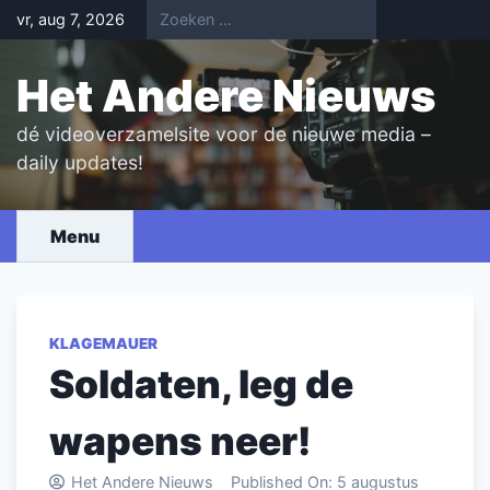
Skip
vr, aug 7, 2026
to
content
Het Andere Nieuws
dé videoverzamelsite voor de nieuwe media –
daily updates!
Menu
KLAGEMAUER
Soldaten, leg de
wapens neer!
Het Andere Nieuws
Published On:
5 augustus