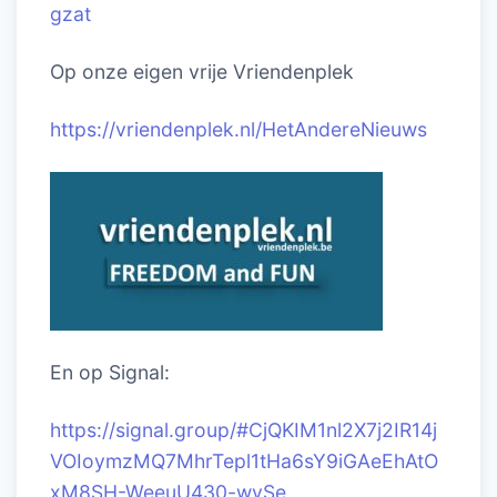
gzat
Op onze eigen vrije Vriendenplek
https://vriendenplek.nl/HetAndereNieuws
En op Signal:
https://signal.group/#CjQKIM1nl2X7j2IR14j
VOIoymzMQ7MhrTepl1tHa6sY9iGAeEhAtO
xM8SH-WeeuU430-wvSe