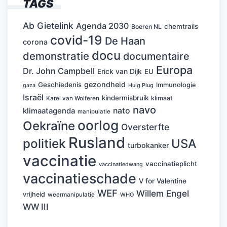
TAGS
Ab Gietelink
Agenda 2030
chemtrails
Boeren NL
covid-19
De Haan
corona
docu
demonstratie
documentaire
Europa
Dr. John Campbell
Erick van Dijk
EU
gezondheid
Geschiedenis
Immunologie
Huig Plug
gaza
Israël
kindermisbruik
klimaat
Karel van Wolferen
navo
nato
klimaatagenda
manipulatie
oorlog
Oekraïne
Oversterfte
Rusland
politiek
USA
turbokanker
vaccinatie
vaccinatieplicht
vaccinatiedwang
vaccinatieschade
V for Valentine
WEF
Willem Engel
vrijheid
weermanipulatie
WHO
WW III