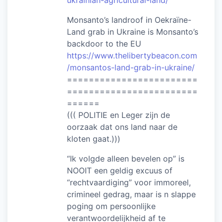
ukrainian-agricultural-land/
Monsanto’s landroof in Oekraïne-
Land grab in Ukraine is Monsanto’s
backdoor to the EU
https://www.thelibertybeacon.com
/monsantos-land-grab-in-ukraine/
========================
========================
======
((( POLITIE en Leger zijn de
oorzaak dat ons land naar de
kloten gaat.)))
“Ik volgde alleen bevelen op” is
NOOIT een geldig excuus of
“rechtvaardiging” voor immoreel,
crimineel gedrag, maar is n slappe
poging om persoonlijke
verantwoordelijkheid af te