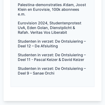
o
n
p
Palestina-demonstraties A'dam, Joost
Klein en Eurovisie, 100k abonnees
o
p
e.m.
k
Eurovision 2024, Studentenprotest
UvA, Eden Golan, Dienstplicht &
Rafah. Veritas Vos Liberabit
Studenten in verzet: De Ontsluiering –
Deel 12 – De Afsluiting
Studenten in verzet: De Ontsluiering –
Deel 11 - Pascal Keizer & David Keizer
Studenten in verzet: De Ontsluiering –
Deel 9 – Sanae Orchi