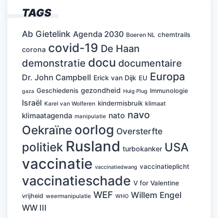
TAGS
Ab Gietelink
Agenda 2030
chemtrails
Boeren NL
covid-19
De Haan
corona
docu
demonstratie
documentaire
Europa
Dr. John Campbell
Erick van Dijk
EU
gezondheid
Geschiedenis
Immunologie
Huig Plug
gaza
Israël
kindermisbruik
klimaat
Karel van Wolferen
navo
nato
klimaatagenda
manipulatie
oorlog
Oekraïne
Oversterfte
Rusland
politiek
USA
turbokanker
vaccinatie
vaccinatieplicht
vaccinatiedwang
vaccinatieschade
V for Valentine
WEF
Willem Engel
vrijheid
weermanipulatie
WHO
WW III