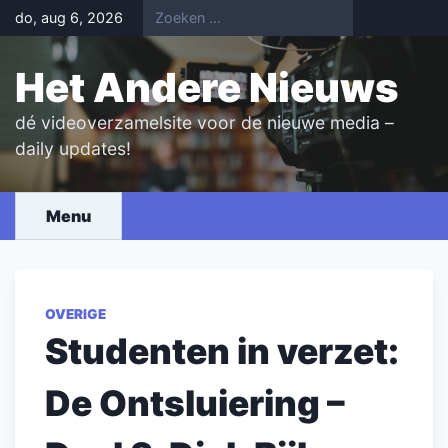
Skip
do, aug 6, 2026
to
content
Het Andere Nieuws
dé videoverzamelsite voor de nieuwe media –
daily updates!
Menu
OVERIGE
Studenten in verzet:
De Ontsluiering –