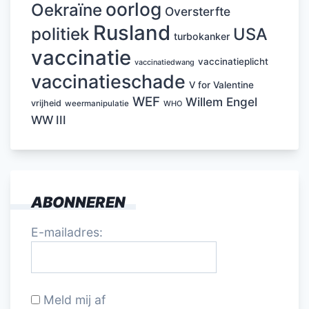
oorlog
Oekraïne
Oversterfte
Rusland
politiek
USA
turbokanker
vaccinatie
vaccinatieplicht
vaccinatiedwang
vaccinatieschade
V for Valentine
WEF
Willem Engel
vrijheid
weermanipulatie
WHO
WW III
ABONNEREN
E-mailadres:
Meld mij af