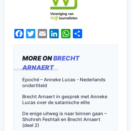
F
T
E
Li
W
D
a
w
m
n
h
el
c
itt
ai
k
at
e
MORE ON
BRECHT
e
er
l
e
s
n
ARNAERT
b
dI
A
o
n
p
Epoché – Anneke Lucas - Nederlands
ondertiteld
o
p
k
Brecht Arnaert in gesprek met Anneke
Lucas over de satanische elite
De enige uitweg is naar binnen gaan –
Shohreh Feshtali en Brecht Arnaert
(deel 2)