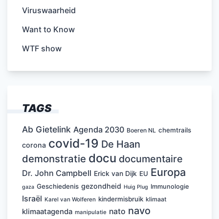
Viruswaarheid
Want to Know
WTF show
TAGS
Ab Gietelink
Agenda 2030
chemtrails
Boeren NL
covid-19
De Haan
corona
docu
demonstratie
documentaire
Europa
Dr. John Campbell
Erick van Dijk
EU
gezondheid
Geschiedenis
Immunologie
Huig Plug
gaza
Israël
kindermisbruik
klimaat
Karel van Wolferen
navo
nato
klimaatagenda
manipulatie