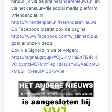
natuurlijk via de site
hetanderenieuws.nl
en
via het censuurvrije social media platform;
Vriendenplek.nl
https://vriendenplek.nl/HetAndereNieuws
Op Facebook plaatst ook de pagina
https://www.facebook.com/wijzijnhetSpuu
gzat
al onze video’s.
Ook via Signal zijn we te volgen:
https://signal.group/#CjQKIM1nl2X7j2IR14j
VOIoymzMQ7MhrTepl1tHa6sY9iGAeEhAtO
xM8SH-WeeuU430-wvSe