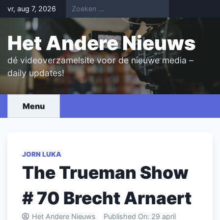
Skip
vr, aug 7, 2026
to
content
Het Andere Nieuws
dé videoverzamelsite voor de nieuwe media –
daily updates!
Menu
JORN LUKA
The Trueman Show
# 70 Brecht Arnaert
Het Andere Nieuws
Published On:
29 april