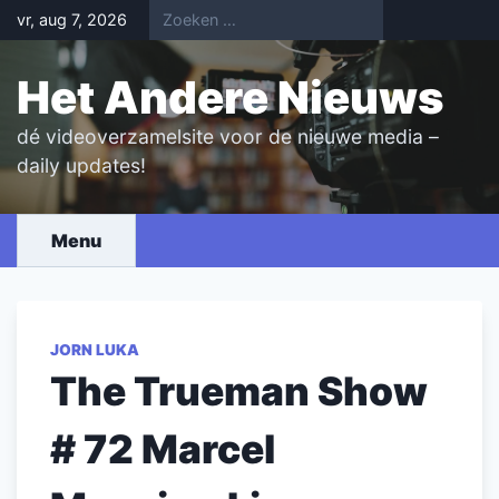
Skip
vr, aug 7, 2026
to
content
Het Andere Nieuws
dé videoverzamelsite voor de nieuwe media –
daily updates!
Menu
JORN LUKA
The Trueman Show
# 72 Marcel