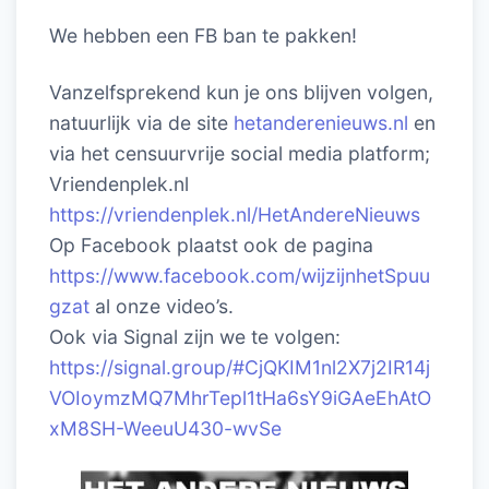
We hebben een FB ban te pakken!
Vanzelfsprekend kun je ons blijven volgen,
natuurlijk via de site
hetanderenieuws.nl
en
via het censuurvrije social media platform;
Vriendenplek.nl
https://vriendenplek.nl/HetAndereNieuws
Op Facebook plaatst ook de pagina
https://www.facebook.com/wijzijnhetSpuu
gzat
al onze video’s.
Ook via Signal zijn we te volgen:
https://signal.group/#CjQKIM1nl2X7j2IR14j
VOIoymzMQ7MhrTepl1tHa6sY9iGAeEhAtO
xM8SH-WeeuU430-wvSe