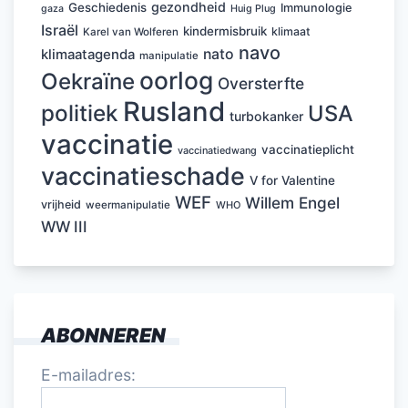
gezondheid
Geschiedenis
Immunologie
Huig Plug
gaza
Israël
kindermisbruik
klimaat
Karel van Wolferen
navo
nato
klimaatagenda
manipulatie
oorlog
Oekraïne
Oversterfte
Rusland
politiek
USA
turbokanker
vaccinatie
vaccinatieplicht
vaccinatiedwang
vaccinatieschade
V for Valentine
WEF
Willem Engel
vrijheid
weermanipulatie
WHO
WW III
ABONNEREN
E-mailadres: