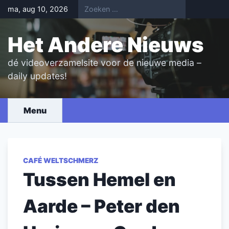
Skip
ma, aug 10, 2026
to
content
Het Andere Nieuws
dé videoverzamelsite voor de nieuwe media –
daily updates!
Menu
CAFÉ WELTSCHMERZ
Tussen Hemel en
Aarde – Peter den