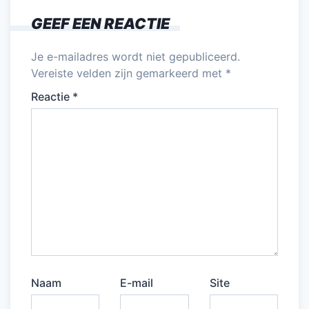
o
n
p
GEEF EEN REACTIE
o
p
k
Je e-mailadres wordt niet gepubliceerd.
Vereiste velden zijn gemarkeerd met
*
Reactie
*
Naam
E-mail
Site