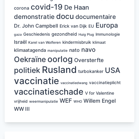
covid-19
De Haan
corona
docu
demonstratie
documentaire
Europa
Dr. John Campbell
Erick van Dijk
EU
gezondheid
Geschiedenis
Immunologie
Huig Plug
gaza
Israël
kindermisbruik
klimaat
Karel van Wolferen
navo
nato
klimaatagenda
manipulatie
oorlog
Oekraïne
Oversterfte
Rusland
politiek
USA
turbokanker
vaccinatie
vaccinatieplicht
vaccinatiedwang
vaccinatieschade
V for Valentine
WEF
Willem Engel
vrijheid
weermanipulatie
WHO
WW III