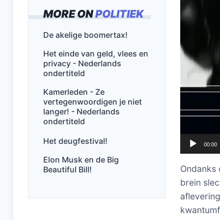
MORE ON
POLITIEK
De akelige boomertax!
Het einde van geld, vlees en
privacy - Nederlands
ondertiteld
Kamerleden - Ze
vertegenwoordigen je niet
langer! - Nederlands
ondertiteld
Het deugfestival!
00:00
Elon Musk en de Big
Ondanks d
Beautiful Bill!
brein slec
afleverin
kwantumfy