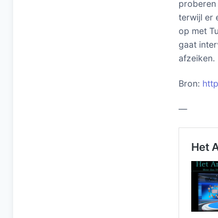
proberen o
terwijl e
op met Tu
gaat inte
afzeiken.
Bron:
http
—