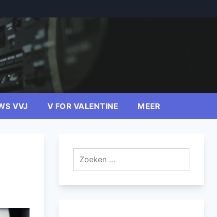
WS VVJ
V FOR VALENTINE
MEER
Zoeken
naar: