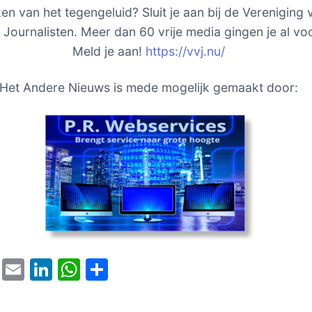
en van het tegengeluid? Sluit je aan bij de Vereniging 
e Journalisten. Meer dan 60 vrije media gingen je al vo
Meld je aan!
https://vvj.nu/
Het Andere Nieuws is mede mogelijk gemaakt door:
T
E
Li
W
D
w
m
n
h
el