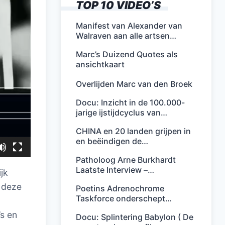
TOP 10 VIDEO’S
Manifest van Alexander van
Walraven aan alle artsen…
Marc’s Duizend Quotes als
ansichtkaart
Overlijden Marc van den Broek
Docu: Inzicht in de 100.000-
jarige ijstijdcyclus van…
CHINA en 20 landen grijpen in
en beëindigen de…
Patholoog Arne Burkhardt
Laatste Interview –…
jk
e deze
Poetins Adrenochrome
Taskforce onderschept…
s en
Docu: Splintering Babylon ( De