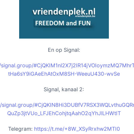
En op Signal:
//signal.group/#CjQKIM1nl2X7j2IR14jVOIoymzMQ7MhrT
tHa6sY9iGAeEhAtOxM8SH-WeeuU430-wvSe
Signal, kanaal 2:
://signal.group/#CjQKIN8Hi3DUBfV7RSX3WQLvthuGQR
QuZp3jtVUo_LFJEhCohjtqAahO2qYhJlLHWtIT
Telegram:
https://t.me/+8W_XSyRrxhw2MTI0