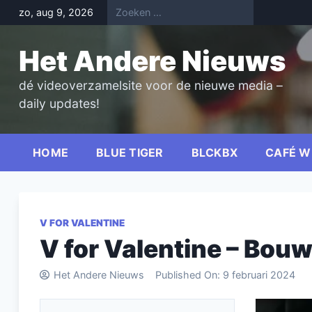
Skip
zo, aug 9, 2026
to
content
Het Andere Nieuws
dé videoverzamelsite voor de nieuwe media –
daily updates!
HOME
BLUE TIGER
BLCKBX
CAFÉ W
V FOR VALENTINE
V for Valentine – Bouw
Het Andere Nieuws
Published On:
9 februari 2024
Videospel