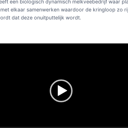
eeft een biologisch dynamisch melkveebedrijf waar pl
 met elkaar samenwerken waardoor de kringloop zo ri
rdt dat deze onuitputtelijk wordt.
er