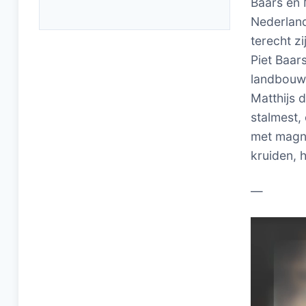
Baars en 
Nederland
terecht z
Piet Baar
landbouw 
Matthijs 
stalmest,
met magne
kruiden, 
—
Videospel