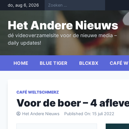
Skip
do, aug 6, 2026
to
content
Het Andere Nieuws
dé videoverzamelsite voor de nieuwe media –
daily updates!
HOME
BLUE TIGER
BLCKBX
CAFÉ W
CAFÉ WELTSCHMERZ
Voor de boer – 4 aflev
Het Andere Nieuws
Published On:
15 juli 2022
Videospel