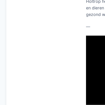
Holtrop h
en dieren
gezond wo
—
Videospel