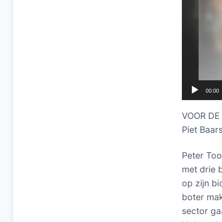
00:00
VOOR DE B
Piet Baar
Peter Too
met drie 
op zijn b
boter mak
sector ga