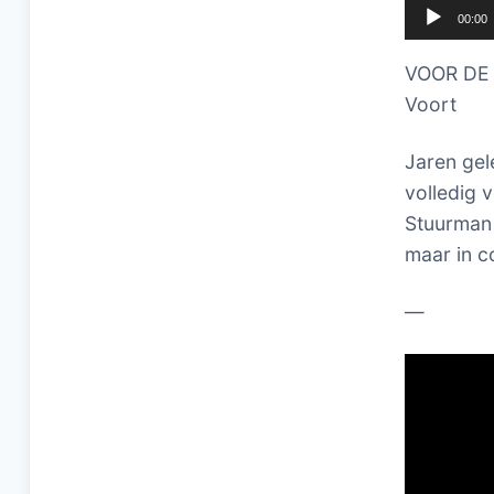
00:00
VOOR DE B
Voort
Jaren gel
volledig 
Stuurman 
maar in c
—
Videospel