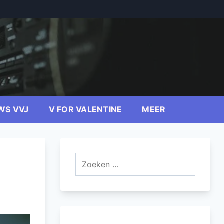
WS VVJ
V FOR VALENTINE
MEER
Zoeken
naar: