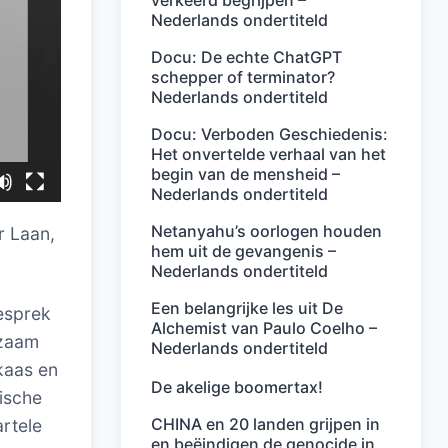
verkeerd begrijpen –
Nederlands ondertiteld
Docu: De echte ChatGPT
schepper of terminator?
Nederlands ondertiteld
Docu: Verboden Geschiedenis:
Het onvertelde verhaal van het
begin van de mensheid –
Nederlands ondertiteld
Netanyahu’s oorlogen houden
r Laan,
hem uit de gevangenis –
Nederlands ondertiteld
Een belangrijke les uit De
gesprek
Alchemist van Paulo Coelho –
kzaam
Nederlands ondertiteld
 kaas en
De akelige boomertax!
ische
CHINA en 20 landen grijpen in
artele
en beëindigen de genocide in