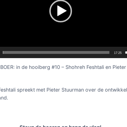
17:25
OER: in de hooiberg #10 – Shohreh Feshtali en Pieter
eshtali spreekt met Pieter Stuurman over de ontwikke
and.