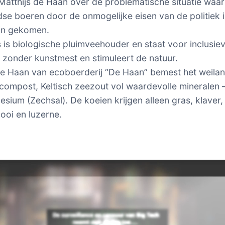
Matthijs de Haan over de problematische situatie waar
se boeren door de onmogelijke eisen van de politiek 
ijn gekomen.
s is biologische pluimveehouder en staat voor inclusie
zonder kunstmest en stimuleert de natuur.
de Haan van ecoboerderij “De Haan” bemest het weila
 compost, Keltisch zeezout vol waardevolle mineralen 
sium (Zechsal). De koeien krijgen alleen gras, klaver,
hooi en luzerne.
er