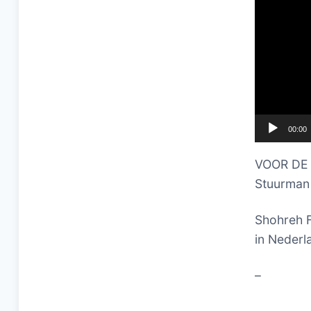
00:00
VOOR DE B
Stuurman
Shohreh F
in Nederl
–