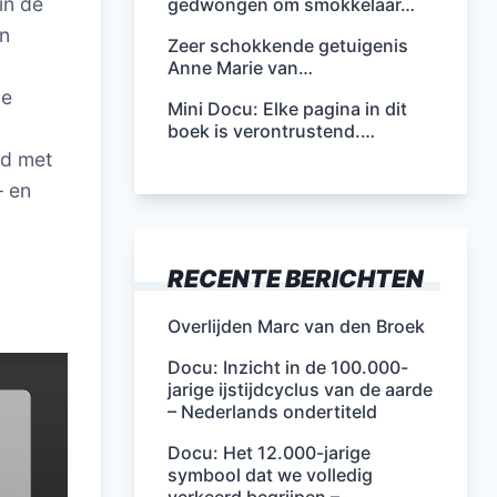
in de
gedwongen om smokkelaar…
in
Zeer schokkende getuigenis
Anne Marie van…
ve
Mini Docu: Elke pagina in dit
boek is verontrustend.…
nd met
– en
RECENTE BERICHTEN
Overlijden Marc van den Broek
Docu: Inzicht in de 100.000-
jarige ijstijdcyclus van de aarde
– Nederlands ondertiteld
Docu: Het 12.000-jarige
symbool dat we volledig