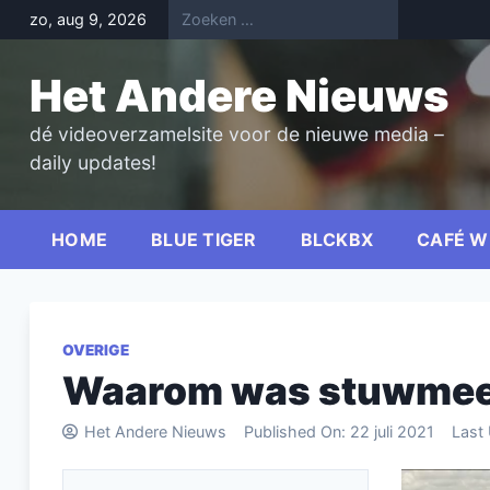
Skip
zo, aug 9, 2026
to
content
Het Andere Nieuws
dé videoverzamelsite voor de nieuwe media –
daily updates!
HOME
BLUE TIGER
BLCKBX
CAFÉ W
OVERIGE
Waarom was stuwmeer
Het Andere Nieuws
Published On:
22 juli 2021
Last
Videospel