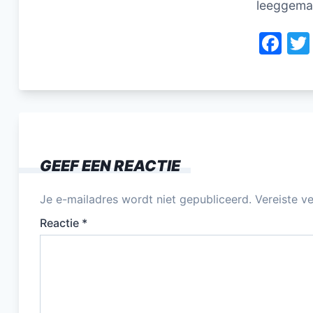
leeggema
F
a
c
e
b
o
GEEF EEN REACTIE
o
k
Je e-mailadres wordt niet gepubliceerd.
Vereiste v
Reactie
*