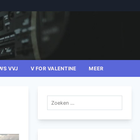
WS VVJ
V FOR VALENTINE
MEER
Zoeken
naar: