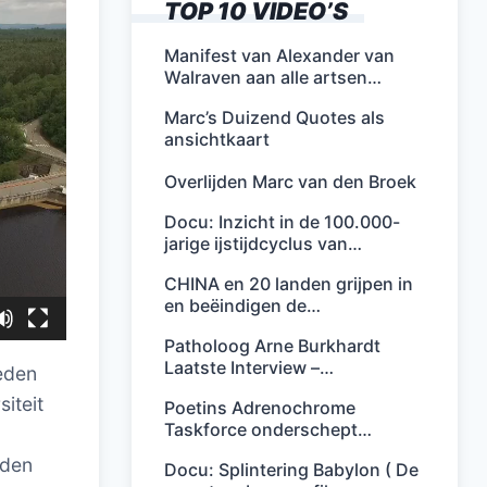
TOP 10 VIDEO’S
Manifest van Alexander van
Walraven aan alle artsen…
Marc’s Duizend Quotes als
ansichtkaart
Overlijden Marc van den Broek
Docu: Inzicht in de 100.000-
jarige ijstijdcyclus van…
CHINA en 20 landen grijpen in
en beëindigen de…
Patholoog Arne Burkhardt
Laatste Interview –…
eden
iteit
Poetins Adrenochrome
Taskforce onderschept…
dden
Docu: Splintering Babylon ( De