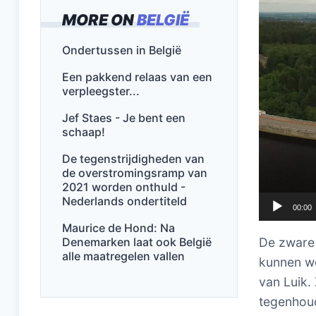
MORE ON
BELGIË
Ondertussen in België
Een pakkend relaas van een
verpleegster...
Jef Staes - Je bent een
schaap!
De tegenstrijdigheden van
de overstromingsramp van
2021 worden onthuld -
Nederlands ondertiteld
00:00
Maurice de Hond: Na
Denemarken laat ook België
De zware
alle maatregelen vallen
kunnen wo
van Luik.
tegenhou