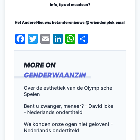
Info, tips of meedoen?
Het Andere Nieuws: hetanderenieuws @ vriendenplek.email
F
T
E
Li
W
D
a
w
m
n
h
el
c
itt
ai
k
at
e
MORE ON
e
er
l
e
s
n
GENDERWAANZIN
b
dI
A
o
n
p
Over de esthetiek van de Olympische
Spelen
o
p
k
Bent u zwanger, meneer? - David Icke
- Nederlands ondertiteld
We konden onze ogen niet geloven! -
Nederlands ondertiteld