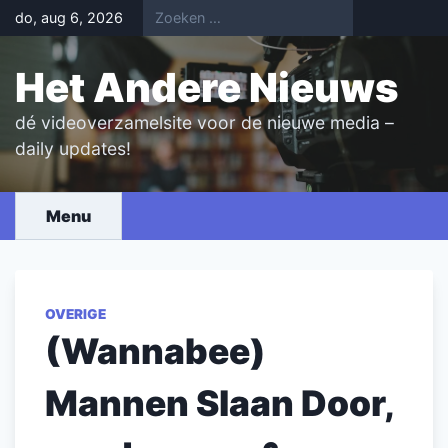
Skip
do, aug 6, 2026
to
content
Het Andere Nieuws
dé videoverzamelsite voor de nieuwe media –
daily updates!
Menu
OVERIGE
(Wannabee)
Mannen Slaan Door,