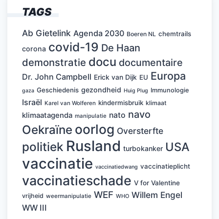
TAGS
Ab Gietelink
Agenda 2030
chemtrails
Boeren NL
covid-19
De Haan
corona
docu
demonstratie
documentaire
Europa
Dr. John Campbell
Erick van Dijk
EU
gezondheid
Geschiedenis
Immunologie
Huig Plug
gaza
Israël
kindermisbruik
klimaat
Karel van Wolferen
navo
nato
klimaatagenda
manipulatie
oorlog
Oekraïne
Oversterfte
Rusland
politiek
USA
turbokanker
vaccinatie
vaccinatieplicht
vaccinatiedwang
vaccinatieschade
V for Valentine
WEF
Willem Engel
vrijheid
weermanipulatie
WHO
WW III