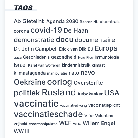
TAGS
Ab Gietelink
Agenda 2030
chemtrails
Boeren NL
covid-19
De Haan
corona
docu
demonstratie
documentaire
Europa
Dr. John Campbell
Erick van Dijk
EU
gezondheid
Geschiedenis
Immunologie
Huig Plug
gaza
Israël
kindermisbruik
klimaat
Karel van Wolferen
navo
nato
klimaatagenda
manipulatie
oorlog
Oekraïne
Oversterfte
Rusland
politiek
USA
turbokanker
vaccinatie
vaccinatieplicht
vaccinatiedwang
vaccinatieschade
V for Valentine
WEF
Willem Engel
vrijheid
weermanipulatie
WHO
WW III