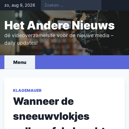
Skip
zo, aug 9, 2026
to
content
Het Andere Nieuws
dé videoverzamelsite voor de nieuwe media –
daily updates!
Menu
KLAGEMAUER
Wanneer de
sneeuwvlokjes