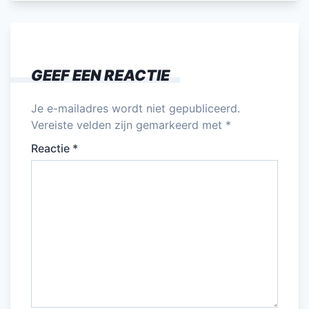
e
er
l
e
s
n
b
dI
A
o
n
p
GEEF EEN REACTIE
o
p
k
Je e-mailadres wordt niet gepubliceerd.
Vereiste velden zijn gemarkeerd met
*
Reactie
*