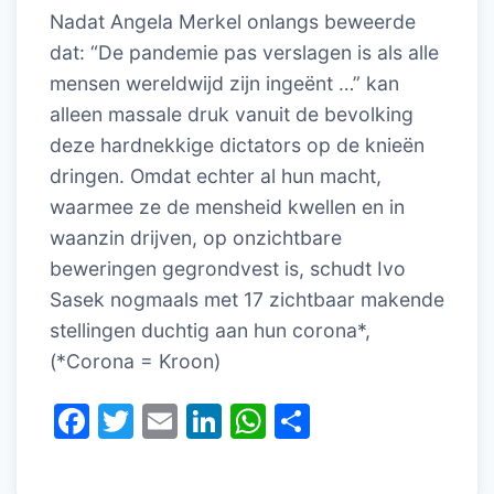
Nadat Angela Merkel onlangs beweerde
dat: “De pandemie pas verslagen is als alle
mensen wereldwijd zijn ingeënt …” kan
alleen massale druk vanuit de bevolking
deze hardnekkige dictators op de knieën
dringen. Omdat echter al hun macht,
waarmee ze de mensheid kwellen en in
waanzin drijven, op onzichtbare
beweringen gegrondvest is, schudt Ivo
Sasek nogmaals met 17 zichtbaar makende
stellingen duchtig aan hun corona*,
(*Corona = Kroon)
F
T
E
Li
W
D
a
w
m
n
h
el
c
itt
ai
k
at
e