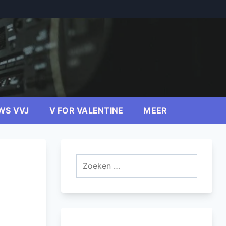
WS VVJ
V FOR VALENTINE
MEER
Zoeken
naar: