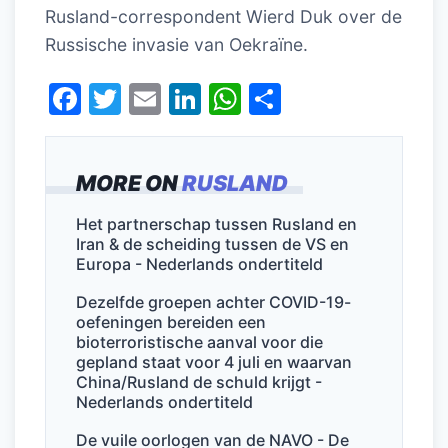
Rusland-correspondent Wierd Duk over de
Russische invasie van Oekraïne.
F
T
E
Li
W
D
a
w
m
n
h
el
c
itt
ai
k
at
e
MORE ON
RUSLAND
e
er
l
e
s
n
b
dI
A
Het partnerschap tussen Rusland en
Iran & de scheiding tussen de VS en
o
n
p
Europa - Nederlands ondertiteld
o
p
Dezelfde groepen achter COVID-19-
k
oefeningen bereiden een
bioterroristische aanval voor die
gepland staat voor 4 juli en waarvan
China/Rusland de schuld krijgt -
Nederlands ondertiteld
De vuile oorlogen van de NAVO - De