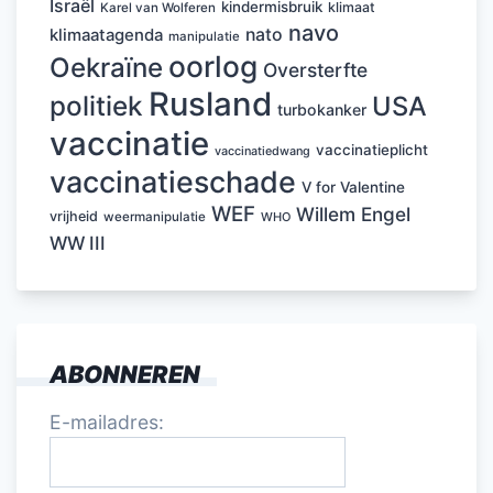
Israël
kindermisbruik
klimaat
Karel van Wolferen
navo
nato
klimaatagenda
manipulatie
oorlog
Oekraïne
Oversterfte
Rusland
politiek
USA
turbokanker
vaccinatie
vaccinatieplicht
vaccinatiedwang
vaccinatieschade
V for Valentine
WEF
Willem Engel
vrijheid
weermanipulatie
WHO
WW III
ABONNEREN
E-mailadres: