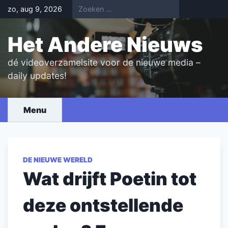
Skip
zo, aug 9, 2026
to
content
Het Andere Nieuws
dé videoverzamelsite voor de nieuwe media –
daily updates!
Menu
DE NIEUWE WERELD
Wat drijft Poetin tot
deze ontstellende