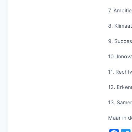
7. Ambitie
8. Klimaat
9. Succes
10. Innova
11. Recht
12. Erken
13. Same
Maar in d