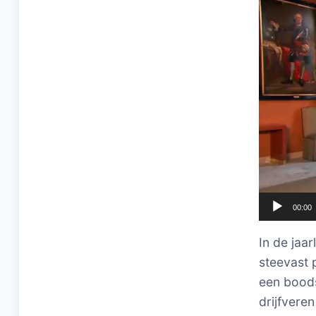
00:00
In de jaa
steevast 
een boods
drijfvere