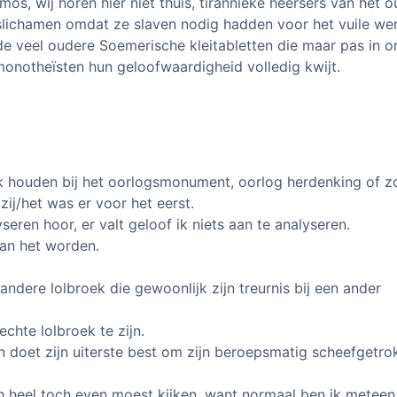
mos, wij horen hier niet thuis, tirannieke heersers van het 
slichamen omdat ze slaven nodig hadden voor het vuile we
 de veel oudere Soemerische kleitabletten die maar pas in on
monotheïsten hun geloofwaardigheid volledig kwijt.
k houden bij het oorlogsmonument, oorlog herdenking of zo
zij/het was er voor het eerst.
seren hoor, er valt geloof ik niets aan te analyseren.
aan het worden.
andere lolbroek die gewoonlijk zijn treurnis bij een ander
 echte lolbroek te zijn.
en doet zijn uiterste best om zijn beroepsmatig scheefgetr
h heel toch even moest kijken, want normaal ben ik meteen