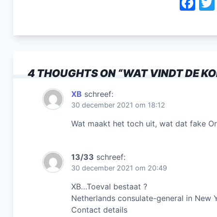
F
a
c
e
b
4 THOUGHTS ON “
WAT VINDT DE KON
o
o
XB
schreef:
30 december 2021 om 18:12
k
Wat maakt het toch uit, wat dat fake Or
13/33
schreef:
30 december 2021 om 20:49
XB…Toeval bestaat ?
Netherlands consulate-general in New 
Contact details