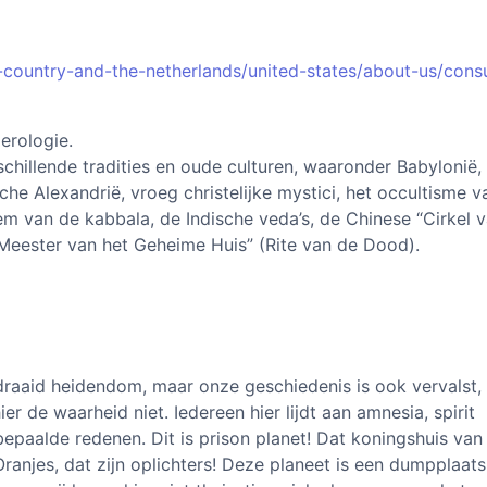
-country-and-the-netherlands/united-states/about-us/cons
erologie.
chillende tradities en oude culturen, waaronder Babylonië,
ische Alexandrië, vroeg christelijke mystici, het occultisme 
m van de kabbala, de Indische veda’s, de Chinese “Cirkel 
Meester van het Geheime Huis” (Rite van de Dood).
draaid heidendom, maar onze geschiedenis is ook vervalst,
 de waarheid niet. Iedereen hier lijdt aan amnesia, spirit
epaalde redenen. Dit is prison planet! Dat koningshuis van
Oranjes, dat zijn oplichters! Deze planeet is een dumpplaat