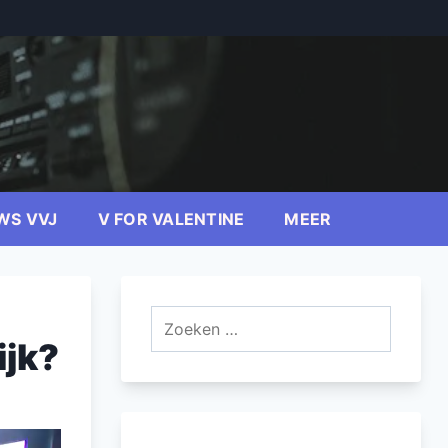
WS VVJ
V FOR VALENTINE
MEER
Zoeken
naar:
ijk?