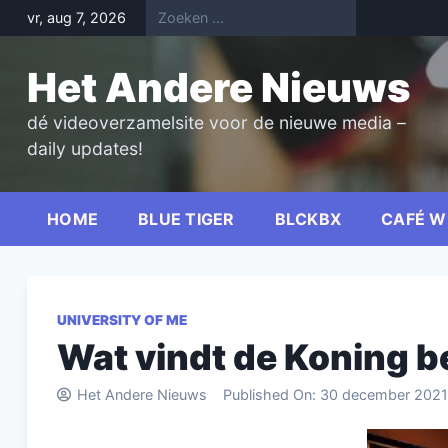
Skip
vr, aug 7, 2026
to
content
Het Andere Nieuws
dé videoverzamelsite voor de nieuwe media –
daily updates!
HOME
BLUE TIGER
BLCKBX
CAFÉ W
UNIVERSITY OF ME
Wat vindt de Koning bel
Het Andere Nieuws
Published On:
30 december 2021
Videospel