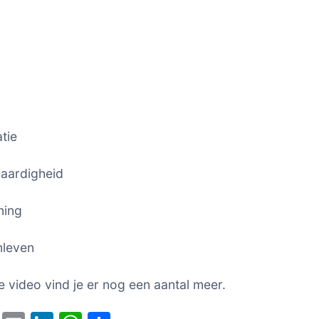
tie
vaardigheid
ning
nleven
e video vind je er nog een aantal meer.