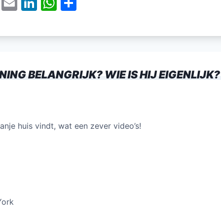
T
E
Li
W
D
w
m
n
h
el
itt
ai
k
at
e
er
l
e
s
n
dI
A
ING BELANGRIJK? WIE IS HIJ EIGENLIJK?
n
p
p
anje huis vindt, wat een zever video’s!
York