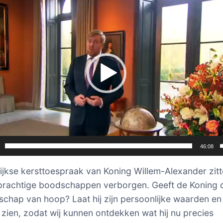
46:08
rlijkse kersttoespraak van Koning Willem-Alexander zit
prachtige boodschappen verborgen. Geeft de Koning di
chap van hoop? Laat hij zijn persoonlijke waarden en
n zien, zodat wij kunnen ontdekken wat hij nu precies