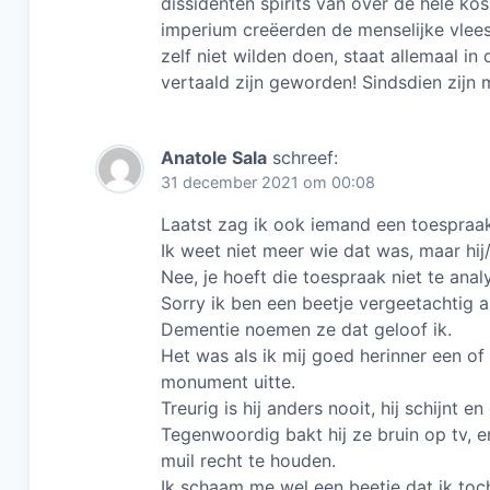
dissidenten spirits van over de hele kos
imperium creëerden de menselijke vlee
zelf niet wilden doen, staat allemaal in
vertaald zijn geworden! Sindsdien zijn 
Anatole Sala
schreef:
31 december 2021 om 00:08
Laatst zag ik ook iemand een toespraa
Ik weet niet meer wie dat was, maar hij/
Nee, je hoeft die toespraak niet te analy
Sorry ik ben een beetje vergeetachtig 
Dementie noemen ze dat geloof ik.
Het was als ik mij goed herinner een of 
monument uitte.
Treurig is hij anders nooit, hij schijnt en
Tegenwoordig bakt hij ze bruin op tv, 
muil recht te houden.
Ik schaam me wel een beetje dat ik toc