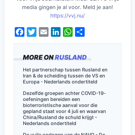
media gingen je al voor. Meld je aan!
https://vvj.nu/
F
T
E
Li
W
D
a
w
m
n
h
el
c
itt
ai
k
at
e
MORE ON
RUSLAND
e
er
l
e
s
n
b
dI
A
Het partnerschap tussen Rusland en
Iran & de scheiding tussen de VS en
o
n
p
Europa - Nederlands ondertiteld
o
p
Dezelfde groepen achter COVID-19-
k
oefeningen bereiden een
bioterroristische aanval voor die
gepland staat voor 4 juli en waarvan
China/Rusland de schuld krijgt -
Nederlands ondertiteld
De vuile oorlogen van de NAVO - De