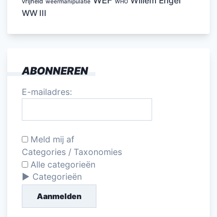
WEF
Willem Engel
vrijheid
weermanipulatie
WHO
WW III
ABONNEREN
E-mailadres:
Meld mij af
Categories / Taxonomies
Alle categorieën
Categorieën
Aanmelden