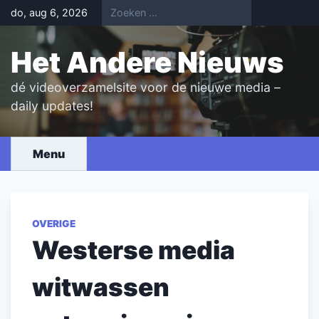
Skip
do, aug 6, 2026
to
content
Het Andere Nieuws
dé videoverzamelsite voor de nieuwe media –
daily updates!
Menu
OVERIGE
Westerse media
witwassen