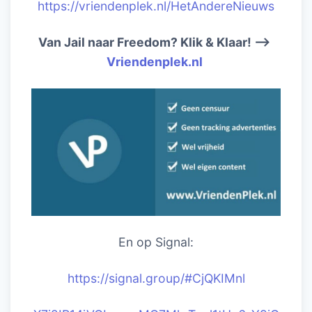
https://vriendenplek.nl/HetAndereNieuws
Van Jail naar Freedom? Klik & Klaar! –>
Vriendenplek.nl
En op Signal:
https://signal.group/#CjQKIM
nl