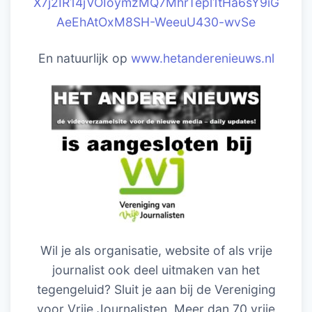
X7j2IR14jVOIoymzMQ7MhrTepl1tHa6sY9iG
AeEhAtOxM8SH-WeeuU430-wvSe
En natuurlijk op
www.hetanderenieuws.nl
Wil je als organisatie, website of als vrije
journalist ook deel uitmaken van het
tegengeluid? Sluit je aan bij de Vereniging
voor Vrije Journalisten. Meer dan 70 vrije