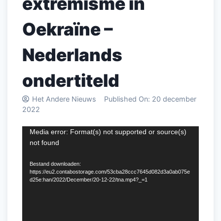
extremisme in
Oekraïne –
Nederlands
ondertiteld
Het Andere Nieuws
Published On:
20 december
2022
Videospeler
Media error: Format(s) not supported or source(s)
not found
Bestand downloaden:
https://eu2.contabostorage.com/53cba28ccc7645d082d3a0ab075e
d25e:han/2022/December/20-12-22/tna.mp4?_=1