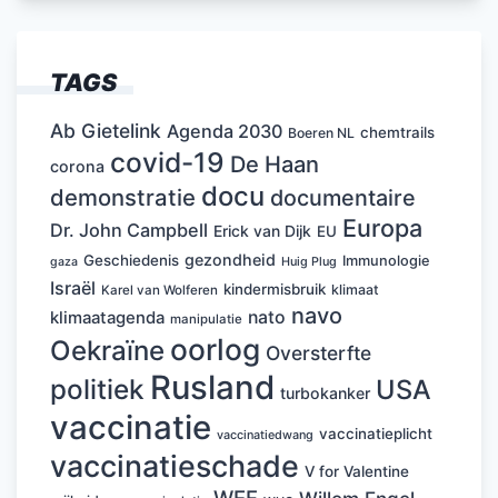
TAGS
Ab Gietelink
Agenda 2030
chemtrails
Boeren NL
covid-19
De Haan
corona
docu
demonstratie
documentaire
Europa
Dr. John Campbell
Erick van Dijk
EU
gezondheid
Geschiedenis
Immunologie
Huig Plug
gaza
Israël
kindermisbruik
klimaat
Karel van Wolferen
navo
nato
klimaatagenda
manipulatie
oorlog
Oekraïne
Oversterfte
Rusland
politiek
USA
turbokanker
vaccinatie
vaccinatieplicht
vaccinatiedwang
vaccinatieschade
V for Valentine