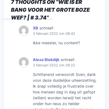
7 THOUGHTS ON “
WIE IS ER
o
n
p
BANG VOOR HET GROTE BOZE
o
p
WEF? | # 3.74
”
k
XB
schreef:
3 februari 2022 om 08:42
Ikke meester, nu content?
Alexa Blokdijk
schreef:
3 februari 2022 om 09:22
Schitterend verwoordt Sven, dank
voor deze duidelijke uiteenzetting.
Ik snap volledig je frustratie over
hoe mensen dag in dag uit gefopt
(willen) worden terwijl het recht
onder hun neus zo helder