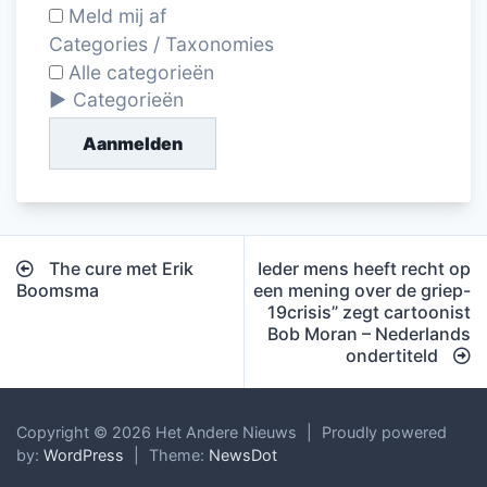
Meld mij af
Categories / Taxonomies
Alle categorieën
Categorieën
Aanmelden
Bericht
The cure met Erik
Ieder mens heeft recht op
navigatie
Boomsma
een mening over de griep-
19crisis” zegt cartoonist
Bob Moran – Nederlands
ondertiteld
Copyright © 2026 Het Andere Nieuws
|
Proudly powered
by:
WordPress
|
Theme:
NewsDot