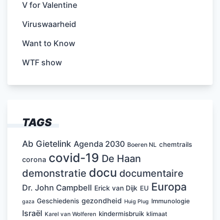
V for Valentine
Viruswaarheid
Want to Know
WTF show
TAGS
Ab Gietelink
Agenda 2030
chemtrails
Boeren NL
covid-19
De Haan
corona
docu
demonstratie
documentaire
Europa
Dr. John Campbell
Erick van Dijk
EU
gezondheid
Geschiedenis
Immunologie
Huig Plug
gaza
Israël
kindermisbruik
klimaat
Karel van Wolferen