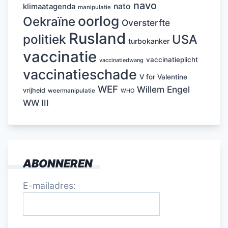
navo
nato
klimaatagenda
manipulatie
oorlog
Oekraïne
Oversterfte
Rusland
politiek
USA
turbokanker
vaccinatie
vaccinatieplicht
vaccinatiedwang
vaccinatieschade
V for Valentine
WEF
Willem Engel
vrijheid
weermanipulatie
WHO
WW III
ABONNEREN
E-mailadres: