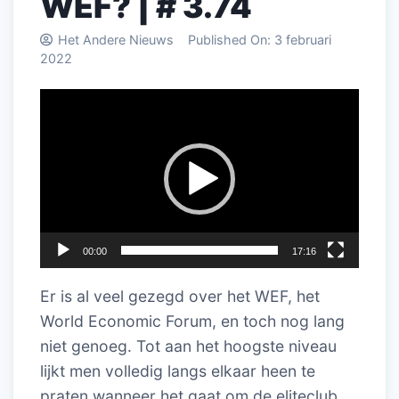
WEF? | # 3.74
Het Andere Nieuws
Published On:
3 februari
2022
Videospeler
00:00
17:16
Er is al veel gezegd over het WEF, het
World Economic Forum, en toch nog lang
niet genoeg. Tot aan het hoogste niveau
lijkt men volledig langs elkaar heen te
praten wanneer het gaat om de eliteclub