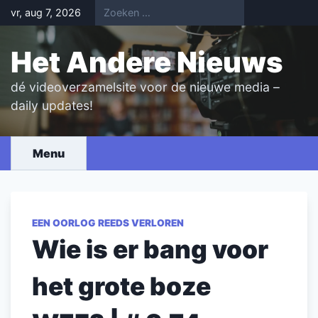
Skip
vr, aug 7, 2026
to
content
Het Andere Nieuws
dé videoverzamelsite voor de nieuwe media –
daily updates!
Menu
EEN OORLOG REEDS VERLOREN
Wie is er bang voor
het grote boze