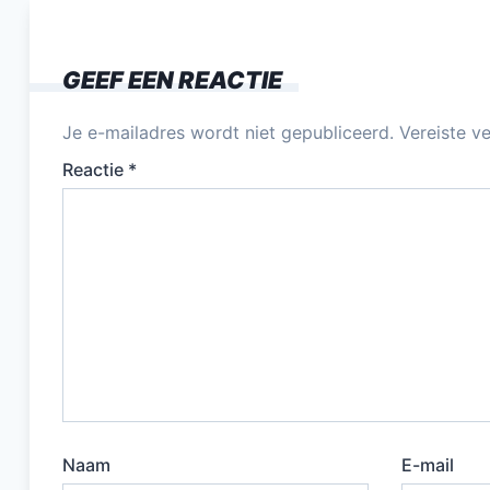
b
o
GEEF EEN REACTIE
o
k
Je e-mailadres wordt niet gepubliceerd.
Vereiste v
Reactie
*
Naam
E-mail