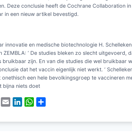
. Deze conclusie heeft de Cochrane Collaboration in 
ar in een nieuw artikel bevestigd.
r innovatie en medische biotechnologie H. Schelleken
in ZEMBLA: ‘ De studies bleken zo slecht uitgevoerd, d
s bruikbaar zijn. En van die studies die wel bruikbaar 
onclusie dat het vaccin eigenlijk niet werkt. ‘ Schelleke
 onethisch een hele bevolkingsgroep te vaccineren m
 bijna niets doet
T
E
Li
W
D
w
m
n
h
el
itt
ai
k
at
e
er
l
e
s
n