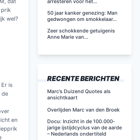
VM, dat
arresteren voor het…
 prik
50 jaar kanker genezing: Man
ijk wel?
gedwongen om smokkelaar…
Zeer schokkende getuigenis
Anne Marie van…
RECENTE BERICHTEN
Er is
Marc’s Duizend Quotes als
 de
ansichtkaart
Overlijden Marc van den Broek
over
icht en
Docu: Inzicht in de 100.000-
jarige ijstijdcyclus van de aarde
iepprik
– Nederlands ondertiteld
e