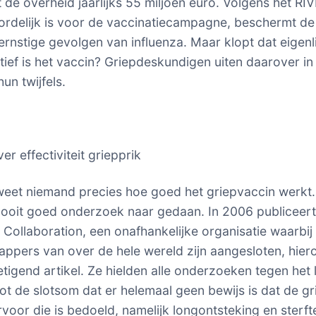
 de overheid jaarlijks 55 miljoen euro. Volgens het RI
rdelijk is voor de vaccinatiecampagne, beschermt de
ernstige gevolgen van influenza. Maar klopt dat eigenl
tief is het vaccin? Griepdeskundigen uiten daarover in
n twijfels.
ver effectiviteit griepprik
 weet niemand precies hoe goed het griepvaccin werkt. 
nooit goed onderzoek naar gedaan. In 2006 publiceert
Collaboration, een onafhankelijke organisatie waarbij
ppers van over de hele wereld zijn aangesloten, hier
etigend artikel. Ze hielden alle onderzoeken tegen het l
t de slotsom dat er helemaal geen bewijs is dat de gr
voor die is bedoeld, namelijk longontsteking en sterft