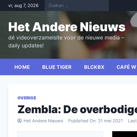
Skip
vr, aug 7, 2026
to
content
Het Andere Nieuws
dé videoverzamelsite voor de nieuwe media –
daily updates!
HOME
BLUE TIGER
BLCKBX
CAFÉ W
OVERIGE
Zembla: De overbodige
Het Andere Nieuws
Published On:
31 mei 2021
Las
Videospel