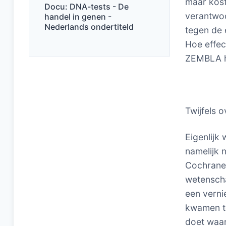
maar kost
Docu: DNA-tests - De
verantwoo
handel in genen -
Nederlands ondertiteld
tegen de 
Hoe effec
ZEMBLA hu
Twijfels o
Eigenlijk
namelijk 
Cochrane 
wetenscha
een verni
kwamen to
doet waar