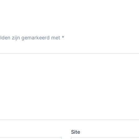
dI
A
n
p
p
elden zijn gemarkeerd met
*
Site