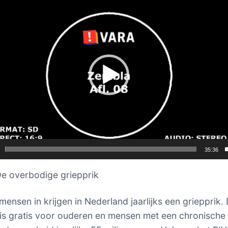
35:36
e overbodige griepprik
mensen in krijgen in Nederland jaarlijks een griepprik.
 is gratis voor ouderen en mensen met een chronische 