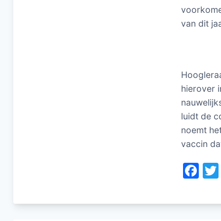
voorkomen
van dit ja
Hoogleraa
hierover 
nauwelijk
luidt de c
noemt het
vaccin dat
F
a
c
e