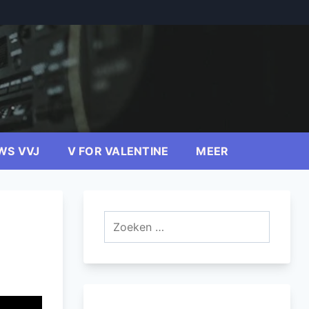
WS VVJ
V FOR VALENTINE
MEER
Zoeken
naar: