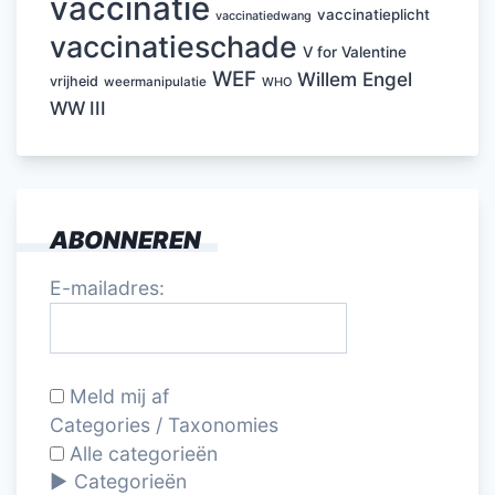
vaccinatie
vaccinatieplicht
vaccinatiedwang
vaccinatieschade
V for Valentine
WEF
Willem Engel
vrijheid
weermanipulatie
WHO
WW III
ABONNEREN
E-mailadres:
Meld mij af
Categories / Taxonomies
Alle categorieën
Categorieën