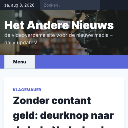
Skip
za, aug 8, 2026
to
content
Het Andere Nieuws
dé videoverzamelsite voor de nieuwe media –
daily updates!
Menu
KLAGEMAUER
Zonder contant
geld: deurknop naar