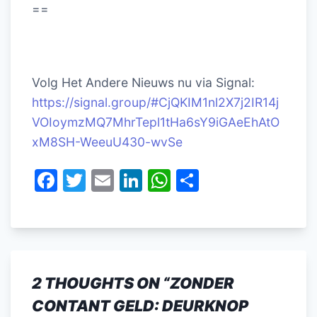
==
Volg Het Andere Nieuws nu via Signal:
https://signal.group/#CjQKIM1nl2X7j2IR14j
VOIoymzMQ7MhrTepl1tHa6sY9iGAeEhAtO
xM8SH-WeeuU430-wvSe
F
T
E
Li
W
D
a
w
m
n
h
el
c
itt
ai
k
at
e
e
er
l
e
s
n
b
dI
A
2 THOUGHTS ON “
ZONDER
o
n
p
CONTANT GELD: DEURKNOP
o
p