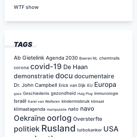
WTF show
TAGS
Ab Gietelink
Agenda 2030
chemtrails
Boeren NL
covid-19
De Haan
corona
docu
demonstratie
documentaire
Europa
Dr. John Campbell
Erick van Dijk
EU
gezondheid
Geschiedenis
Immunologie
Huig Plug
gaza
Israël
kindermisbruik
klimaat
Karel van Wolferen
navo
nato
klimaatagenda
manipulatie
oorlog
Oekraïne
Oversterfte
Rusland
politiek
USA
turbokanker