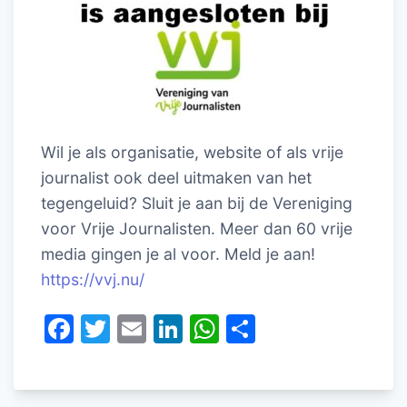
Wil je als organisatie, website of als vrije
journalist ook deel uitmaken van het
tegengeluid? Sluit je aan bij de Vereniging
voor Vrije Journalisten. Meer dan 60 vrije
media gingen je al voor. Meld je aan!
https://vvj.nu/
F
T
E
Li
W
D
a
w
m
n
h
el
c
itt
ai
k
at
e