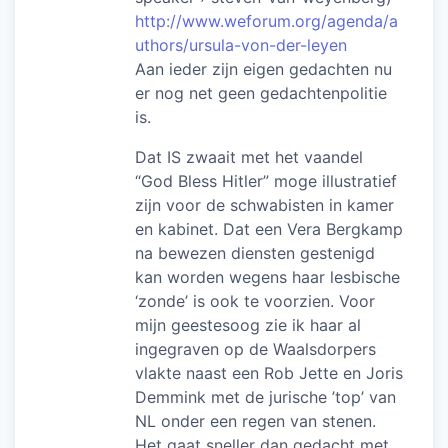
http://www.weforum.org/agenda/a
uthors/ursula-von-der-leyen
Aan ieder zijn eigen gedachten nu
er nog net geen gedachtenpolitie
is.
Dat IS zwaait met het vaandel
“God Bless Hitler” moge illustratief
zijn voor de schwabisten in kamer
en kabinet. Dat een Vera Bergkamp
na bewezen diensten gestenigd
kan worden wegens haar lesbische
‘zonde’ is ook te voorzien. Voor
mijn geestesoog zie ik haar al
ingegraven op de Waalsdorpers
vlakte naast een Rob Jette en Joris
Demmink met de jurische ’top’ van
NL onder een regen van stenen.
Het gaat sneller dan gedacht met