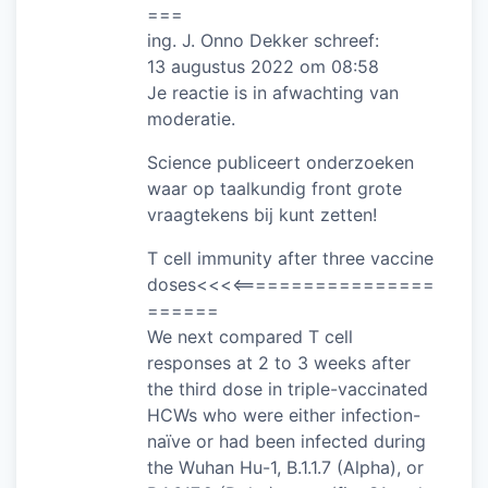
===
ing. J. Onno Dekker schreef:
13 augustus 2022 om 08:58
Je reactie is in afwachting van
moderatie.
Science publiceert onderzoeken
waar op taalkundig front grote
vraagtekens bij kunt zetten!
T cell immunity after three vaccine
doses<<<<=================
======
We next compared T cell
responses at 2 to 3 weeks after
the third dose in triple-vaccinated
HCWs who were either infection-
naïve or had been infected during
the Wuhan Hu-1, B.1.1.7 (Alpha), or