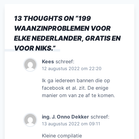
e
er
l
e
s
n
b
dI
A
13 THOUGHTS ON “
199
o
n
p
WAANZINPROBLEMEN VOOR
o
p
ELKE NEDERLANDER, GRATIS EN
k
VOOR NIKS.
”
Kees
schreef:
12 augustus 2022 om 22:20
Ik ga iedereen bannen die op
facebook et al. zit. De enige
manier om van ze af te komen.
ing. J. Onno Dekker
schreef:
13 augustus 2022 om 09:11
Kleine compilatie