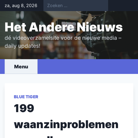
Skip
za, aug 8, 2026
to
content
Het Andere Nieuws
dé videoverzamelsite voor de nieuwe media –
daily updates!
Menu
BLUE TIGER
199
waanzinproblemen