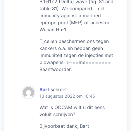
B.1.617.2 (Delta) wave (fig. S1 and
table S1). We compared T cell
immunity against a mapped
epitope pool (MEP) of ancestral
Wuhan Hu-1
T_cellen beschermen ons tegen
kankers o.a. en hebben geen
immuniteit tegen de injecties met
biowapens! <====me========
Beantwoorden
Bart
schreef:
13 augustus 2022 om 10:45
Wat is OCCAM wilt u dit eens
voluit schrijven?
Bijvoorbaat dank, Bart