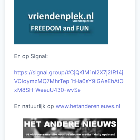
En op Signal:
https://signal.group/#CjQKIM1nl2X7j2IR14j
VOIoymzMQ7MhrTepl1tHa6sY9iGAeEhAtO
xM8SH-WeeuU430-wvSe
En natuurlijk op
www.hetanderenieuws.nl