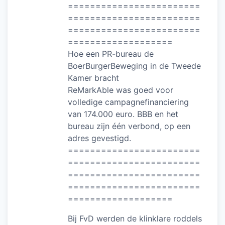
========================
========================
========================
===================
Hoe een PR-bureau de
BoerBurgerBeweging in de Tweede
Kamer bracht
ReMarkAble was goed voor
volledige campagnefinanciering
van 174.000 euro. BBB en het
bureau zijn één verbond, op een
adres gevestigd.
========================
========================
========================
========================
===================
Bij FvD werden de klinklare roddels