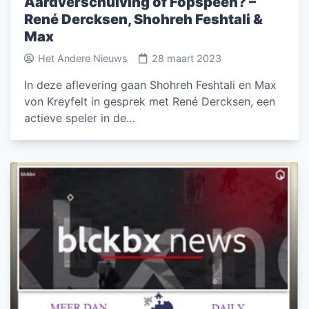
Aardverschuiving of Fopspeen? –
René Dercksen, Shohreh Feshtali &
Max
Het Andere Nieuws
28 maart 2023
In deze aflevering gaan Shohreh Feshtali en Max
von Kreyfelt in gesprek met René Dercksen, een
actieve speler in de…