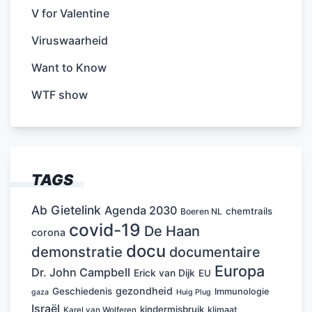
V for Valentine
Viruswaarheid
Want to Know
WTF show
TAGS
Ab Gietelink
Agenda 2030
chemtrails
Boeren NL
covid-19
De Haan
corona
docu
demonstratie
documentaire
Europa
Dr. John Campbell
Erick van Dijk
EU
gezondheid
Geschiedenis
Immunologie
Huig Plug
gaza
Israël
kindermisbruik
klimaat
Karel van Wolferen