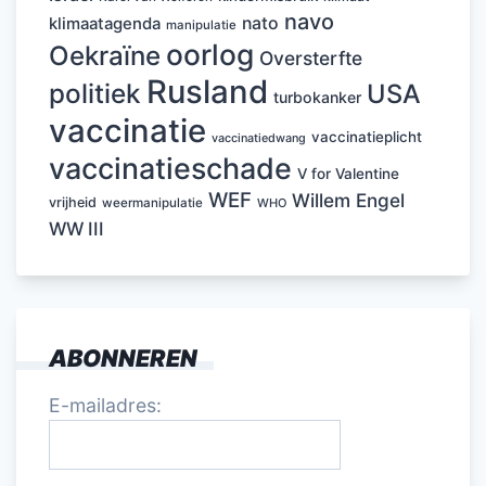
navo
nato
klimaatagenda
manipulatie
oorlog
Oekraïne
Oversterfte
Rusland
politiek
USA
turbokanker
vaccinatie
vaccinatieplicht
vaccinatiedwang
vaccinatieschade
V for Valentine
WEF
Willem Engel
vrijheid
weermanipulatie
WHO
WW III
ABONNEREN
E-mailadres: