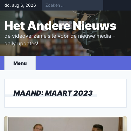
Skip
do, aug 6, 2026
to
content
Het Andere Nieuws
dé videoverzamelsite voor de nieuwe media –
daily updates!
Menu
MAAND:
MAART 2023