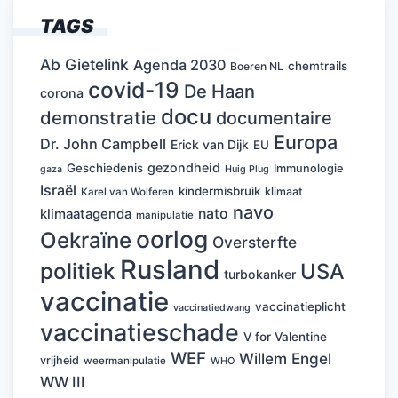
TAGS
Ab Gietelink
Agenda 2030
chemtrails
Boeren NL
covid-19
De Haan
corona
docu
demonstratie
documentaire
Europa
Dr. John Campbell
Erick van Dijk
EU
gezondheid
Geschiedenis
Immunologie
Huig Plug
gaza
Israël
kindermisbruik
klimaat
Karel van Wolferen
navo
nato
klimaatagenda
manipulatie
oorlog
Oekraïne
Oversterfte
Rusland
politiek
USA
turbokanker
vaccinatie
vaccinatieplicht
vaccinatiedwang
vaccinatieschade
V for Valentine
WEF
Willem Engel
vrijheid
weermanipulatie
WHO
WW III