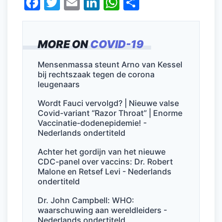
F
T
E
Li
W
D
a
w
m
n
h
el
c
itt
ai
k
at
e
MORE ON
COVID-19
e
er
l
e
s
n
b
dI
A
Mensenmassa steunt Arno van Kessel
bij rechtszaak tegen de corona
o
n
p
leugenaars
o
p
Wordt Fauci vervolgd? | Nieuwe valse
k
Covid-variant “Razor Throat” | Enorme
Vaccinatie-dodenepidemie! -
Nederlands ondertiteld
Achter het gordijn van het nieuwe
CDC-panel over vaccins: Dr. Robert
Malone en Retsef Levi - Nederlands
ondertiteld
Dr. John Campbell: WHO:
waarschuwing aan wereldleiders -
Nederlands ondertiteld