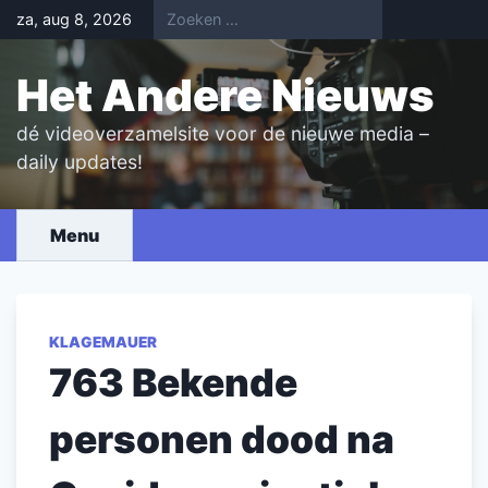
Skip
za, aug 8, 2026
to
content
Het Andere Nieuws
dé videoverzamelsite voor de nieuwe media –
daily updates!
Menu
KLAGEMAUER
763 Bekende
personen dood na