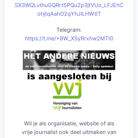
SX3WQLvthuGQRrt5PQuZp3jtVUo_LFJEhC
ohjtqAahO2qYhJlLHWtIT
Telegram:
https://t.me/+8W_XSyRrxhw2MTI0
Wil je als organisatie, website of als
vrije journalist ook deel uitmaken van