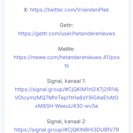
X:
https://twitter.com/VriendenPlek
Gettr:
https://gettr.com/user/hetanderenieuws
MeWe:
https://mewe.com/hetanderenieuws.41/pos
ts
Signal, kanaal 1:
https://signal.group/#CjQKIM1nl2X7j2IR14j
VOIoymzMQ7MhrTepl1tHa6sY9iGAeEhAtO
xM8SH-WeeuU430-wvSe
Signal, kanaal 2:
https://signal.group/#CjQKIN8Hi3DUBfV7R