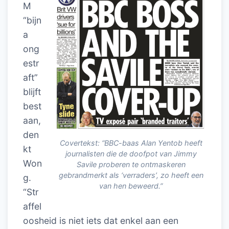
M
“bijn
a
ong
estr
aft”
blijft
best
aan,
den
Covertekst: “BBC-baas Alan Yentob heeft
kt
journalisten die de doofpot van Jimmy
Won
Savile proberen te ontmaskeren
gebrandmerkt als ‘verraders’, zo heeft een
g.
van hen beweerd.”
“Str
affel
oosheid is niet iets dat enkel aan een