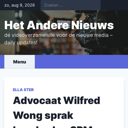
Skip
zo, aug 9, 2026
to
content
Het Andere Nieuws
dé videoverzamelsite voor de nieuwe media –
daily updates!
Menu
ELLA STER
Advocaat Wilfred
Wong sprak