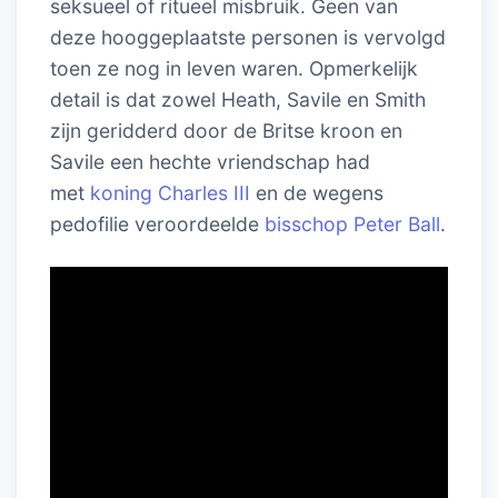
seksueel of ritueel misbruik. Geen van
deze hooggeplaatste personen is vervolgd
toen ze nog in leven waren. Opmerkelijk
detail is dat zowel Heath, Savile en Smith
zijn geridderd door de Britse kroon en
Savile een hechte vriendschap had
met
koning Charles III
en de wegens
pedofilie veroordeelde
bisschop Peter Ball
.