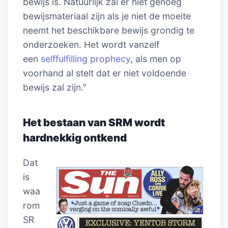
bewijs is. Natuurlijk zal er niet genoeg
bewijsmateriaal zijn als je niet de moeite
neemt het beschikbare bewijs grondig te
onderzoeken. Het wordt vanzelf
een
selffulfilling prophecy
, als men op
voorhand al stelt dat er niet voldoende
bewijs zal zijn.”
Het bestaan van SRM wordt
hardnekkig ontkend
Dat
is
waa
rom
SR