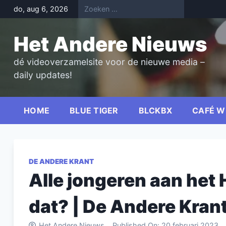
Skip
do, aug 6, 2026
to
content
Het Andere Nieuws
dé videoverzamelsite voor de nieuwe media –
daily updates!
HOME
BLUE TIGER
BLCKBX
CAFÉ W
DE ANDERE KRANT
Alle jongeren aan het 
dat? | De Andere Kran
Het Andere Nieuws
Published On:
20 februari 2023