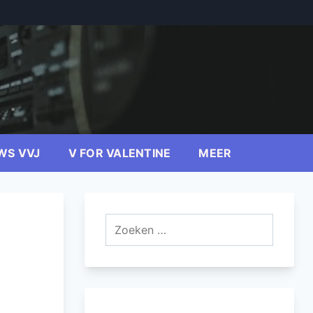
WS VVJ
V FOR VALENTINE
MEER
Zoeken
naar: