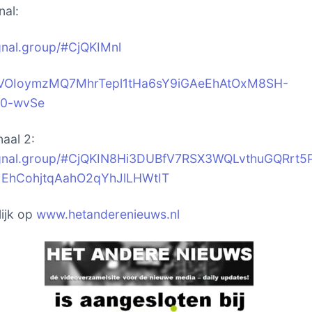
nal:
ignal.group/#CjQKIM
nl
jVOIoymzMQ7MhrTepl1tHa6sY9iGAeEhAtOxM8SH-
0-wvSe
naal 2:
signal.group/#CjQKIN8Hi3DUBfV7RSX3WQLvthuGQRrt
JEhCohjtqAahO2qYhJlLHWtIT
ijk op
www.hetanderenieuws.nl