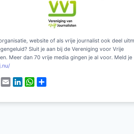
 organisatie, website of als vrije journalist ook deel ui
gengeluid? Sluit je aan bij de Vereniging voor Vrije
ten. Meer dan 70 vrije media gingen je al voor. Meld je
j.nu/
T
E
Li
W
D
w
m
n
h
el
itt
ai
k
at
e
er
l
e
s
n
dI
A
n
p