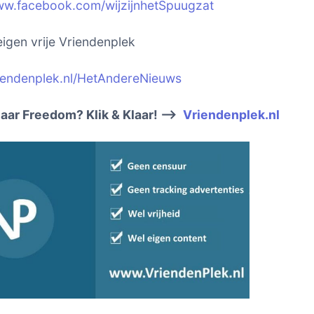
ww.facebook.com/wijzijnhetSpuugzat
igen vrije Vriendenplek
riendenplek.nl/HetAndereNieuws
naar Freedom? Klik & Klaar! –>
Vriendenplek.nl