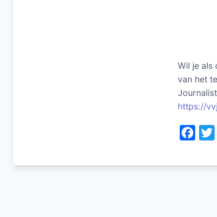
Wil je als
van het te
Journalis
https://vv
F
a
c
e
b
o