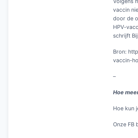
Volgens me
vaccin ni
door de o
HPV-vacci
schrijft Bij
Bron: htt
vaccin-ho
–
Hoe meer
Hoe kun j
Onze FB b