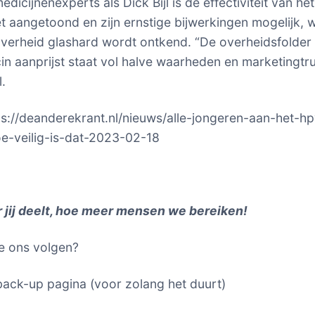
dicijnenexperts als Dick Bijl is de effectiviteit van he
et aangetoond en zijn ernstige bijwerkingen mogelijk, 
verheid glashard wordt ontkend. “De overheidsfolder 
n aanprijst staat vol halve waarheden en marketingtru
l.
ps://deanderekrant.nl/nieuws/alle-jongeren-aan-het-hp
e-veilig-is-dat-2023-02-18
 jij deelt, hoe meer mensen we bereiken!
e ons volgen?
ack-up pagina (voor zolang het duurt)