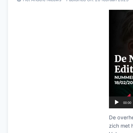
Videospel
00:00
De overhe
zich met h