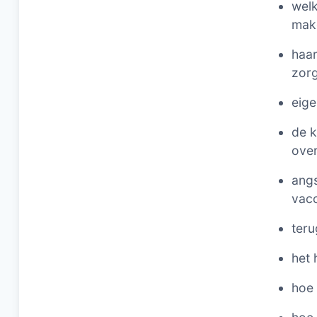
welk
mak
haar
zorg
eige
de k
over
angs
vac
teru
het 
hoe 