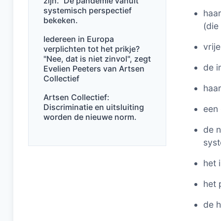
zijn." De pandemie vanuit
systemisch perspectief
haar
bekeken.
(die
Iedereen in Europa
vrij
verplichten tot het prikje?
"Nee, dat is niet zinvol", zegt
de i
Evelien Peeters van Artsen
Collectief
haar
Artsen Collectief:
Discriminatie en uitsluiting
een 
worden de nieuwe norm.
de 
sys
het 
het 
de h