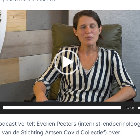
er
57:58
odcast vertelt Evelien Peeters (internist-endocrinoloo
r van de Stichting Artsen Covid Collectief) over: