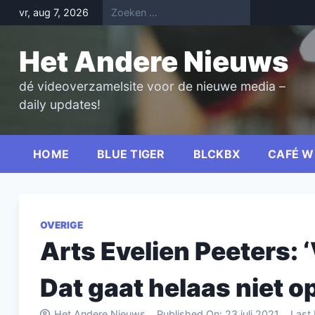
Skip
vr, aug 7, 2026
to
content
Het Andere Nieuws
dé videoverzamelsite voor de nieuwe media –
daily updates!
HOME
BLUE TIGER
BLCKBX
CAFÉ W
OVERIGE
Arts Evelien Peeters:
Dat gaat helaas niet op
Het Andere Nieuws
Published On:
23 juli 2021
Last