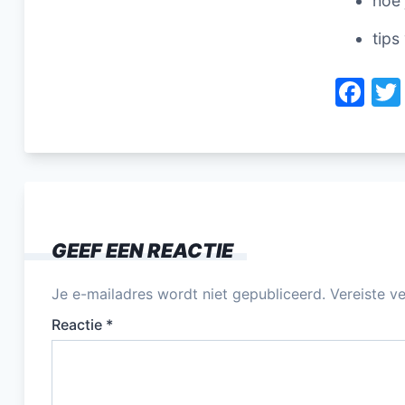
hoe 
tips
F
a
c
e
b
o
GEEF EEN REACTIE
o
k
Je e-mailadres wordt niet gepubliceerd.
Vereiste v
Reactie
*