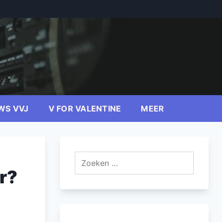
WS VVJ
V FOR VALENTINE
MEER
Zoeken
naar:
r?