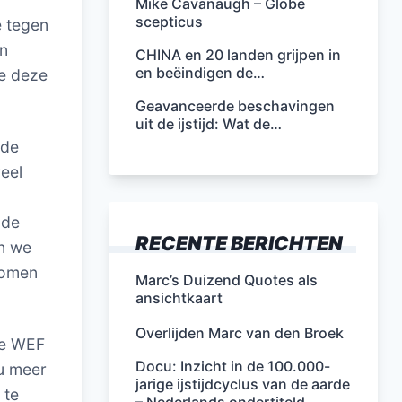
Mike Cavanaugh – Globe
scepticus
 tegen
en
CHINA en 20 landen grijpen in
en beëindigen de…
we deze
Geavanceerde beschavingen
uit de ijstijd: Wat de…
 de
eel
 de
RECENTE BERICHTEN
n we
pkomen
Marc’s Duizend Quotes als
ansichtkaart
Overlijden Marc van den Broek
eve WEF
Docu: Inzicht in de 100.000-
nu meer
jarige ijstijdcyclus van de aarde
 te