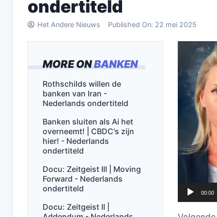
ondertiteld
Het Andere Nieuws
Published On:
22 mei 2025
Videospel
MORE ON
BANKEN
Rothschilds willen de
banken van Iran -
Nederlands ondertiteld
Banken sluiten als Ai het
overneemt! | CBDC's zijn
hier! - Nederlands
ondertiteld
Docu: Zeitgeist III | Moving
Forward - Nederlands
ondertiteld
00:00
Docu: Zeitgeist II |
Addendum - Nederlands
Volgende 