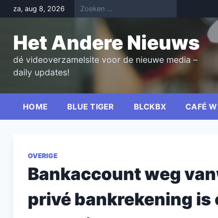
Skip
za, aug 8, 2026
to
content
Het Andere Nieuws
dé videoverzamelsite voor de nieuwe media –
daily updates!
HOME
BLUE TIGER
BLCKBX
CAFÉ W
OVERIGE
Bankaccount weg vanw
privé bankrekening is