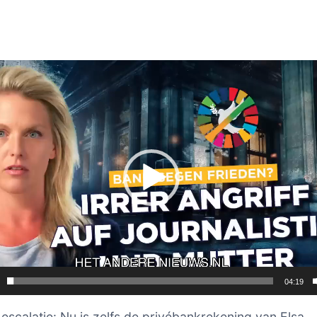
er
04:19
escalatie: Nu is zelfs de privébankrekening van Elsa