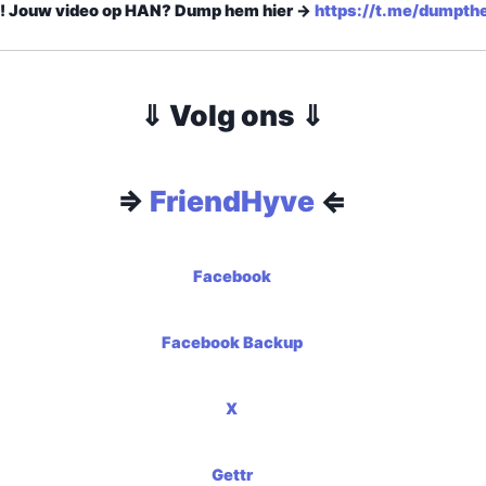
! Jouw video op HAN? Dump hem hier ->
https://t.me/dumpth
⇓ Volg ons ⇓
⇒
FriendHyve
⇐
Facebook
Facebook Backup
X
Gettr