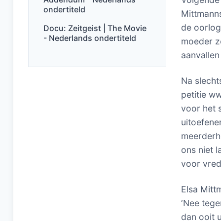
ondertiteld
Mittmann
de oorlog
Docu: Zeitgeist | The Movie
- Nederlands ondertiteld
moeder ze
aanvallen
Na slech
petitie w
voor het 
uitoefene
meerderh
ons niet 
voor vred
Elsa Mitt
‘Nee tege
dan ooit 