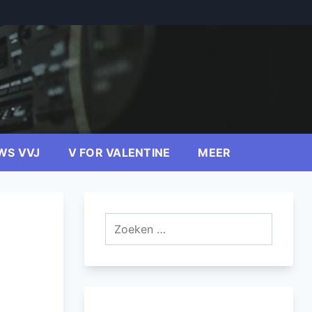
WS VVJ
V FOR VALENTINE
MEER
Zoeken
naar: