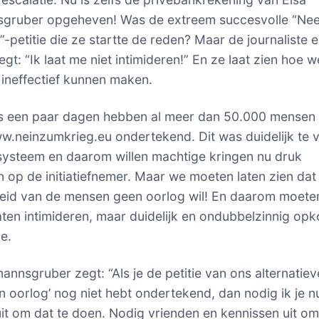
sgruber opgeheven! Was de extreem succesvolle “Nee
”-petitie die ze startte de reden? Maar de journaliste 
gt: “Ik laat me niet intimideren!” En ze laat zien hoe 
 ineffectief kunnen maken.
ts een paar dagen hebben al meer dan 50.000 mensen
ww.neinzumkrieg.eu ondertekend. Dit was duidelijk te v
systeem en daarom willen machtige kringen nu druk
n op de initiatiefnemer. Maar we moeten laten zien dat
eid van de mensen geen oorlog wil! En daarom moete
laten intimideren, maar duidelijk en ondubbelzinnig o
e.
mannsgruber zegt: “Als je de petitie van ons alternati
n oorlog’ nog niet hebt ondertekend, dan nodig ik je 
uit om dat te doen. Nodig vrienden en kennissen uit om