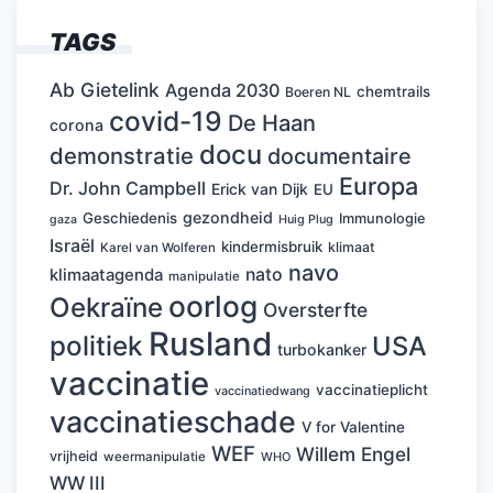
TAGS
Ab Gietelink
Agenda 2030
chemtrails
Boeren NL
covid-19
De Haan
corona
docu
demonstratie
documentaire
Europa
Dr. John Campbell
Erick van Dijk
EU
gezondheid
Geschiedenis
Immunologie
Huig Plug
gaza
Israël
kindermisbruik
klimaat
Karel van Wolferen
navo
nato
klimaatagenda
manipulatie
oorlog
Oekraïne
Oversterfte
Rusland
politiek
USA
turbokanker
vaccinatie
vaccinatieplicht
vaccinatiedwang
vaccinatieschade
V for Valentine
WEF
Willem Engel
vrijheid
weermanipulatie
WHO
WW III