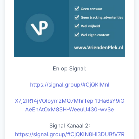
En op Signal:
https://signal.group/#CjQKIM
nl
X7j2IR14jVOIoymzMQ7MhrTepl1tHa6sY9iG
AeEhAtOxM8SH-WeeuU430-wvSe
Signal Kanaal 2:
https://signal.group/#CjQKIN8Hi3DUBfV7R