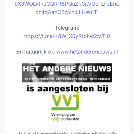
SX3WQLvthuGQRrt5PQuZp3jtVUo_LFJEhC
ohjtqAahO2qYhJlLHWtIT
Telegram:
https://t.me/+8W_XSyRrxhw2MTI0
En natuurlijk op
www.hetanderenieuws.nl