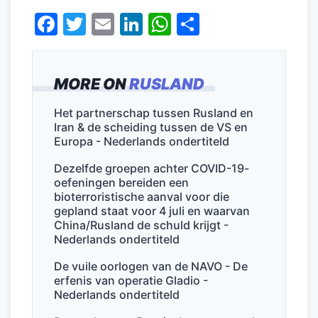
F
T
E
Li
W
D
a
w
m
n
h
el
c
itt
ai
k
at
e
MORE ON
RUSLAND
e
er
l
e
s
n
b
dI
A
Het partnerschap tussen Rusland en
Iran & de scheiding tussen de VS en
o
n
p
Europa - Nederlands ondertiteld
o
p
Dezelfde groepen achter COVID-19-
k
oefeningen bereiden een
bioterroristische aanval voor die
gepland staat voor 4 juli en waarvan
China/Rusland de schuld krijgt -
Nederlands ondertiteld
De vuile oorlogen van de NAVO - De
erfenis van operatie Gladio -
Nederlands ondertiteld