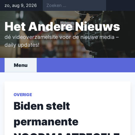
Skip
zo, aug 9, 2026
to
content
Het Andere Nieuws
dé videoverzamelsite voor de nieuwe media –
daily updates!
Menu
OVERIGE
Biden stelt
permanente