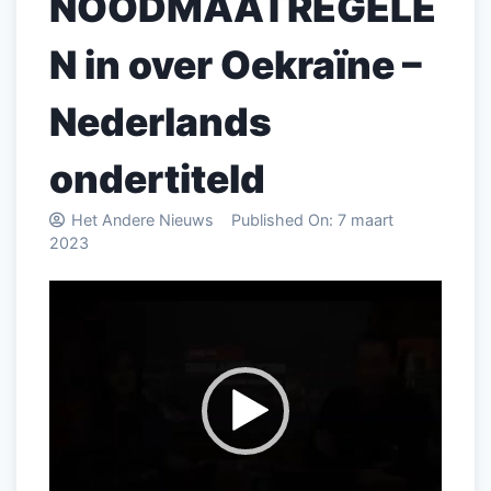
NOODMAATREGELE
N in over Oekraïne –
Nederlands
ondertiteld
Het Andere Nieuws
Published On:
7 maart
2023
Videospeler