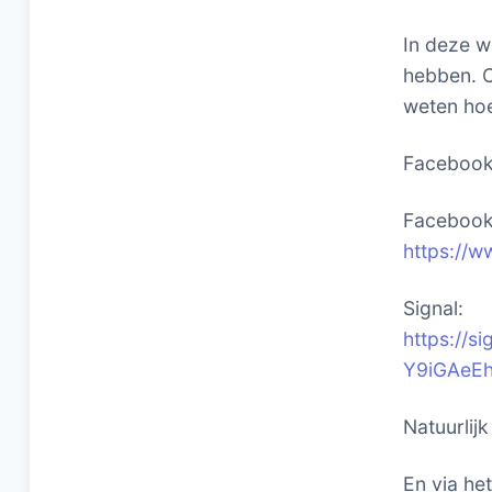
In deze w
hebben. O
weten hoe
Faceboo
Facebook 
https://w
Signal:
https://
Y9iGAeE
Natuurlij
En via he