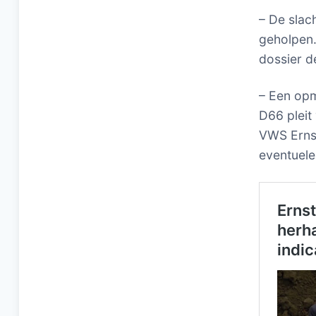
– De slac
geholpen. 
dossier de
– Een opm
D66 pleit
VWS Ernst
eventuele 