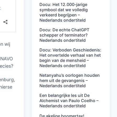
Docu: Het 12.000-jarige
symbool dat we volledig
verkeerd begrijpen –
Nederlands ondertiteld
Docu: De echte ChatGPT
schepper of terminator?
Nederlands ondertiteld
n wij
Docu: Verboden Geschiedenis:
Het onvertelde verhaal van het
e NAVO
begin van de mensheid –
Nederlands ondertiteld
recies?
Netanyahu’s oorlogen houden
denburg,
hem uit de gevangenis –
Nederlands ondertiteld
nierse
Een belangrijke les uit De
Alchemist van Paulo Coelho –
Nederlands ondertiteld
De akelige boomertax!