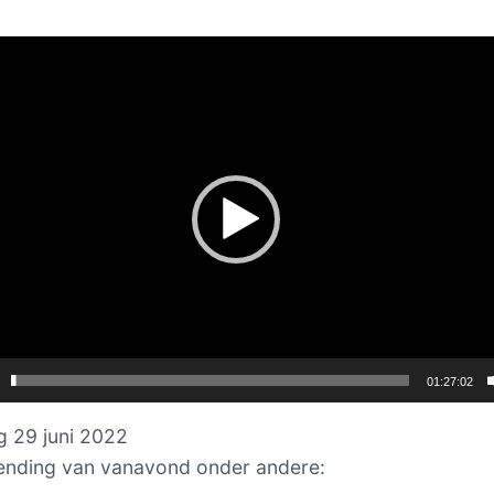
er
01:27:02
 29 juni 2022
zending van vanavond onder andere: