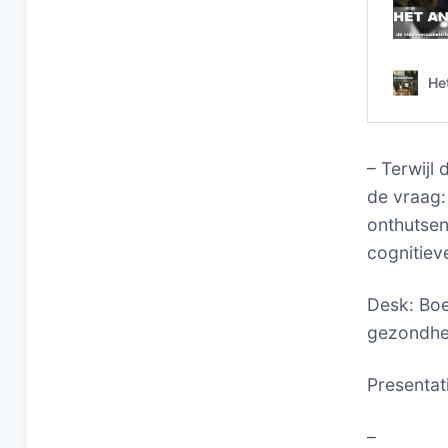
– Terwijl
de vraag:
onthutsen
cognitiev
Desk: Boe
gezondhei
Presentat
–