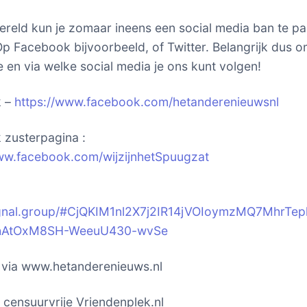
ereld kun je zomaar ineens een social media ban te p
p Facebook bijvoorbeeld, of Twitter. Belangrijk dus o
 en via welke social media je ons kunt volgen!
k –
https://www.facebook.com/hetanderenieuwsnl
zusterpagina :
ww.facebook.com/wijzijnhetSpuugzat
signal.group/#CjQKIM1nl2X7j2IR14jVOIoymzMQ7MhrTep
hAtOxM8SH-WeeuU430-wvSe
k via www.hetanderenieuws.nl
t censuurvrije Vriendenplek.nl