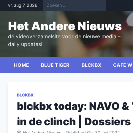
Skip
vr, aug 7, 2026
to
content
Het Andere Nieuws
dé videoverzamelsite voor de nieuwe media –
daily updates!
HOME
BLUE TIGER
BLCKBX
CAFÉ W
BLCKBX
blckbx today: NAVO & 
in de clinch | Dossiers
Het Andere Nieuws
Published On:
30 juni 2022