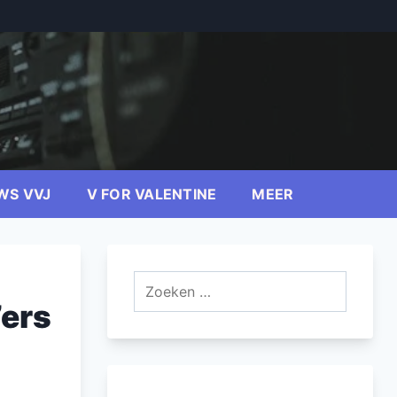
WS VVJ
V FOR VALENTINE
MEER
Zoeken
naar:
’ers