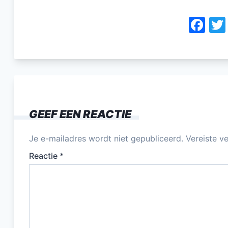
F
a
c
e
b
o
GEEF EEN REACTIE
o
k
Je e-mailadres wordt niet gepubliceerd.
Vereiste v
Reactie
*